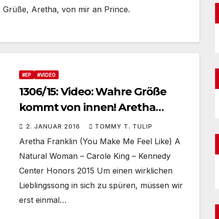
e Grüße, Aretha, von mir an Prince.
#EP
#VIDEO
1306/15: Video: Wahre Größe
kommt von innen! Aretha
Franklin ist eine ‚Natural
2. JANUAR 2016
TOMMY T. TULIP
Woman‘! #LiedDesTages
Aretha Franklin (You Make Me Feel Like) A
Natural Woman – Carole King – Kennedy
Center Honors 2015 Um einen wirklichen
Lieblingssong in sich zu spüren, müssen wir
erst einmal…