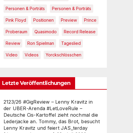
Personen & Porträts
Personen & Porträts
Pink Floyd
Positionen
Preview
Prince
Proberaum
Quasimodo
Record Release
Review
Ron Spielman
Tageslied
Video
Videos
Yorckschlösschen
Letzte Veröffentlichungen
2123/26 #GigReview – Lenny Kravitz in
der UBER-Arenda #LetLoveRule –
Deutsche Cis-Kartoffel zieht nochmal die
Lederjacke an. Tommy, das Brot, besucht
Lenny Kravitz und feiert JAS_terday