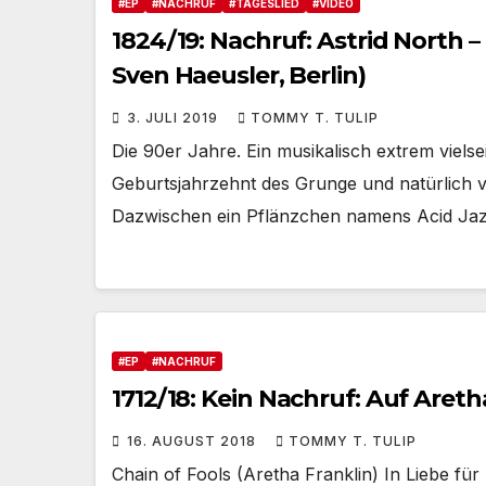
#EP
#NACHRUF
#TAGESLIED
#VIDEO
1824/19: Nachruf: Astrid North 
Sven Haeusler, Berlin)
3. JULI 2019
TOMMY T. TULIP
Die 90er Jahre. Ein musikalisch extrem viels
Geburtsjahrzehnt des Grunge und natürlich
Dazwischen ein Pflänzchen namens Acid Ja
#EP
#NACHRUF
1712/18: Kein Nachruf: Auf Areth
16. AUGUST 2018
TOMMY T. TULIP
Chain of Fools (Aretha Franklin) In Liebe fü