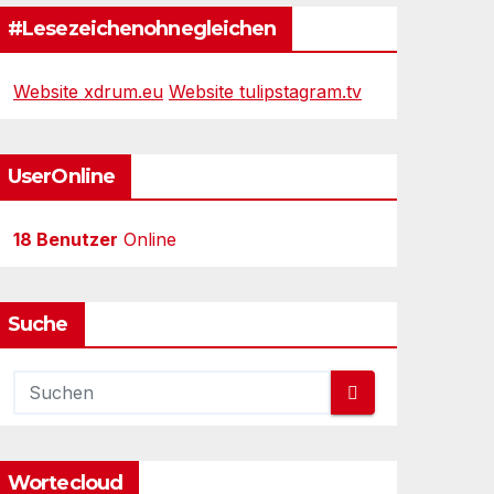
#Lesezeichenohnegleichen
Website xdrum.eu
Website tulipstagram.tv
UserOnline
18 Benutzer
Online
Suche
Wortecloud