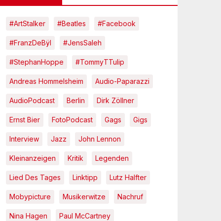
#ArtStalker
#Beatles
#Facebook
#FranzDeBÿl
#JensSaleh
#StephanHoppe
#TommyTTulip
Andreas Hommelsheim
Audio-Paparazzi
AudioPodcast
Berlin
Dirk Zöllner
Ernst Bier
FotoPodcast
Gags
Gigs
Interview
Jazz
John Lennon
Kleinanzeigen
Kritik
Legenden
Lied Des Tages
Linktipp
Lutz Halfter
Mobypicture
Musikerwitze
Nachruf
Nina Hagen
Paul McCartney