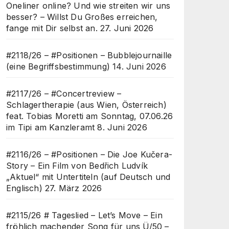
Oneliner online? Und wie streiten wir uns
besser? – Willst Du Großes erreichen,
fange mit Dir selbst an.
27. Juni 2026
#2118/26 – #Positionen – Bubblejournaille
(eine Begriffsbestimmung)
14. Juni 2026
#2117/26 – #Concertreview –
Schlagertherapie (aus Wien, Österreich)
feat. Tobias Moretti am Sonntag, 07.06.26
im Tipi am Kanzleramt
8. Juni 2026
#2116/26 – #Positionen – Die Joe Kučera-
Story – Ein Film von Bedřich Ludvík
„Aktuel“ mit Untertiteln (auf Deutsch und
Englisch)
27. März 2026
#2115/26 # Tageslied – Let’s Move – Ein
fröhlich machender Song für uns Ü/50 –