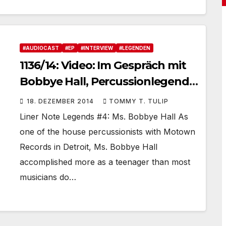
#AUDIOCAST
#EP
#INTERVIEW
#LEGENDEN
1136/14: Video: Im Gespräch mit
Bobbye Hall, Percussionlegende
von Tamla Motown
18. DEZEMBER 2014
TOMMY T. TULIP
#LinerNoteLegends
Liner Note Legends #4: Ms. Bobbye Hall As
one of the house percussionists with Motown
Records in Detroit, Ms. Bobbye Hall
accomplished more as a teenager than most
musicians do…