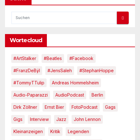
Wortecloud
#ArtStalker
#Beatles
#Facebook
#FranzDeBÿl
#JensSaleh
#StephanHoppe
#TommyTTulip
Andreas Hommelsheim
Audio-Paparazzi
AudioPodcast
Berlin
Dirk Zöllner
Ernst Bier
FotoPodcast
Gags
Gigs
Interview
Jazz
John Lennon
Kleinanzeigen
Kritik
Legenden