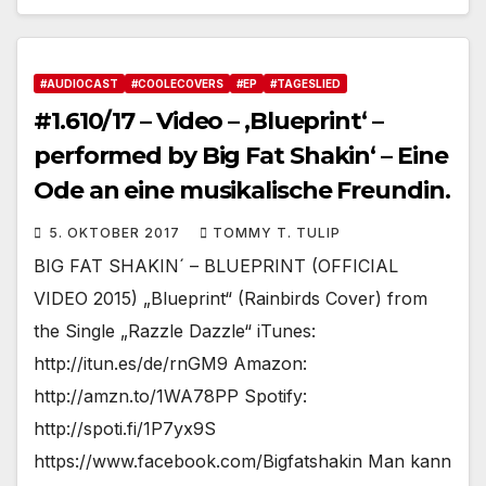
#AUDIOCAST
#COOLECOVERS
#EP
#TAGESLIED
#1.610/17 – Video – ‚Blueprint‘ –
performed by Big Fat Shakin‘ – Eine
Ode an eine musikalische Freundin.
5. OKTOBER 2017
TOMMY T. TULIP
BIG FAT SHAKIN´ – BLUEPRINT (OFFICIAL
VIDEO 2015) „Blueprint“ (Rainbirds Cover) from
the Single „Razzle Dazzle“ iTunes:
http://itun.es/de/rnGM9 Amazon:
http://amzn.to/1WA78PP Spotify:
http://spoti.fi/1P7yx9S
https://www.facebook.com/Bigfatshakin Man kann