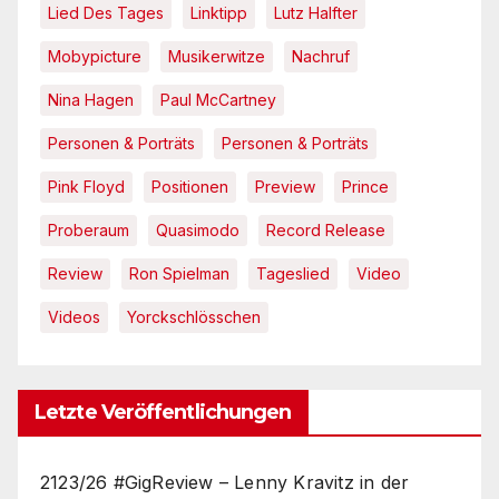
Lied Des Tages
Linktipp
Lutz Halfter
Mobypicture
Musikerwitze
Nachruf
Nina Hagen
Paul McCartney
Personen & Porträts
Personen & Porträts
Pink Floyd
Positionen
Preview
Prince
Proberaum
Quasimodo
Record Release
Review
Ron Spielman
Tageslied
Video
Videos
Yorckschlösschen
Letzte Veröffentlichungen
2123/26 #GigReview – Lenny Kravitz in der