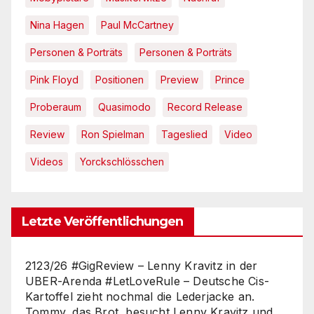
Nina Hagen
Paul McCartney
Personen & Porträts
Personen & Porträts
Pink Floyd
Positionen
Preview
Prince
Proberaum
Quasimodo
Record Release
Review
Ron Spielman
Tageslied
Video
Videos
Yorckschlösschen
Letzte Veröffentlichungen
2123/26 #GigReview – Lenny Kravitz in der
UBER-Arenda #LetLoveRule – Deutsche Cis-
Kartoffel zieht nochmal die Lederjacke an.
Tommy, das Brot, besucht Lenny Kravitz und