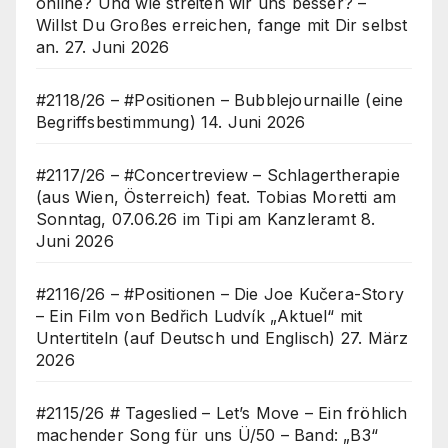
online? Und wie streiten wir uns besser? –
Willst Du Großes erreichen, fange mit Dir selbst
an.
27. Juni 2026
#2118/26 – #Positionen – Bubblejournaille (eine
Begriffsbestimmung)
14. Juni 2026
#2117/26 – #Concertreview – Schlagertherapie
(aus Wien, Österreich) feat. Tobias Moretti am
Sonntag, 07.06.26 im Tipi am Kanzleramt
8.
Juni 2026
#2116/26 – #Positionen – Die Joe Kučera-Story
– Ein Film von Bedřich Ludvík „Aktuel“ mit
Untertiteln (auf Deutsch und Englisch)
27. März
2026
#2115/26 # Tageslied – Let’s Move – Ein fröhlich
machender Song für uns Ü/50 – Band: „B3“