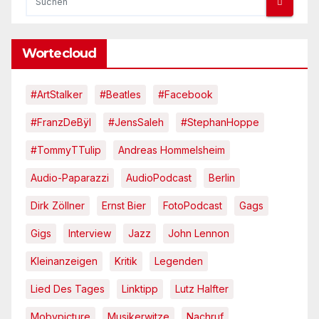
Wortecloud
#ArtStalker
#Beatles
#Facebook
#FranzDeBÿl
#JensSaleh
#StephanHoppe
#TommyTTulip
Andreas Hommelsheim
Audio-Paparazzi
AudioPodcast
Berlin
Dirk Zöllner
Ernst Bier
FotoPodcast
Gags
Gigs
Interview
Jazz
John Lennon
Kleinanzeigen
Kritik
Legenden
Lied Des Tages
Linktipp
Lutz Halfter
Mobypicture
Musikerwitze
Nachruf