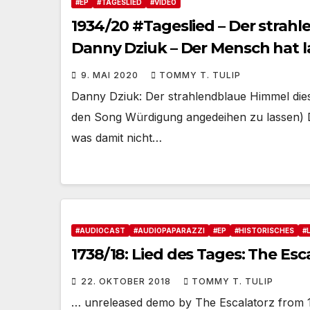
#EP
#TAGESLIED
#VIDEO
1934/20 #Tageslied – Der strahl
Danny Dziuk – Der Mensch hat l
ihr gut, wenn Mother Earth jetzt
9. MAI 2020
TOMMY T. TULIP
Danny Dziuk: Der strahlendblaue Himmel die
den Song Würdigung angedeihen zu lassen) De
was damit nicht…
#AUDIOCAST
#AUDIOPAPARAZZI
#EP
#HISTORISCHES
#
1738/18: Lied des Tages: The Es
22. OKTOBER 2018
TOMMY T. TULIP
… unreleased demo by The Escalatorz from 1