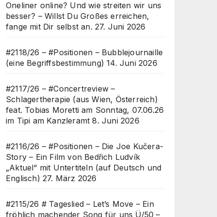
Oneliner online? Und wie streiten wir uns
besser? – Willst Du Großes erreichen,
fange mit Dir selbst an.
27. Juni 2026
#2118/26 – #Positionen – Bubblejournaille
(eine Begriffsbestimmung)
14. Juni 2026
#2117/26 – #Concertreview –
Schlagertherapie (aus Wien, Österreich)
feat. Tobias Moretti am Sonntag, 07.06.26
im Tipi am Kanzleramt
8. Juni 2026
#2116/26 – #Positionen – Die Joe Kučera-
Story – Ein Film von Bedřich Ludvík
„Aktuel“ mit Untertiteln (auf Deutsch und
Englisch)
27. März 2026
#2115/26 # Tageslied – Let’s Move – Ein
fröhlich machender Song für uns Ü/50 –