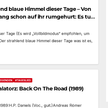
end blaue Himmel dieser Tage – Von
ang schon auf ihr rumgehurt: Es tut
 kurt.
ser Tage (Es wird „Vollbildmodus“ empfohlen, um
r strahlend blaue Himmel dieser Tage was ist es,
LEGENDEN
#TAGESLIED
calatorz: Back On The Road (1989)
989:H.P. Daniels (Voc., guit.)Andreas Römer