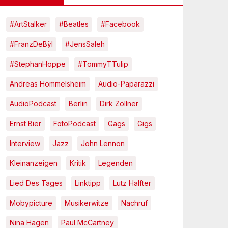
#ArtStalker
#Beatles
#Facebook
#FranzDeBÿl
#JensSaleh
#StephanHoppe
#TommyTTulip
Andreas Hommelsheim
Audio-Paparazzi
AudioPodcast
Berlin
Dirk Zöllner
Ernst Bier
FotoPodcast
Gags
Gigs
Interview
Jazz
John Lennon
Kleinanzeigen
Kritik
Legenden
Lied Des Tages
Linktipp
Lutz Halfter
Mobypicture
Musikerwitze
Nachruf
Nina Hagen
Paul McCartney