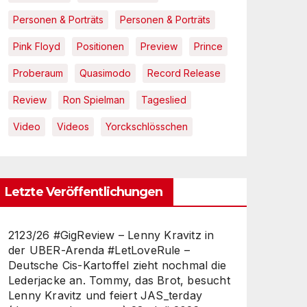
Personen & Porträts
Personen & Porträts
Pink Floyd
Positionen
Preview
Prince
Proberaum
Quasimodo
Record Release
Review
Ron Spielman
Tageslied
Video
Videos
Yorckschlösschen
Letzte Veröffentlichungen
2123/26 #GigReview – Lenny Kravitz in
der UBER-Arenda #LetLoveRule –
Deutsche Cis-Kartoffel zieht nochmal die
Lederjacke an. Tommy, das Brot, besucht
Lenny Kravitz und feiert JAS_terday