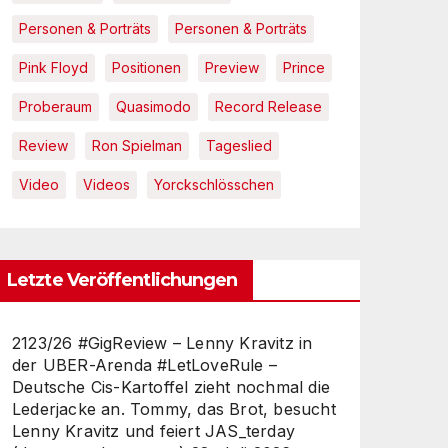
Personen & Porträts
Personen & Porträts
Pink Floyd
Positionen
Preview
Prince
Proberaum
Quasimodo
Record Release
Review
Ron Spielman
Tageslied
Video
Videos
Yorckschlösschen
Letzte Veröffentlichungen
2123/26 #GigReview – Lenny Kravitz in
der UBER-Arenda #LetLoveRule –
Deutsche Cis-Kartoffel zieht nochmal die
Lederjacke an. Tommy, das Brot, besucht
Lenny Kravitz und feiert JAS_terday