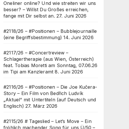
Oneliner online? Und wie streiten wir uns
besser? – Willst Du Großes erreichen,
fange mit Dir selbst an.
27. Juni 2026
#2118/26 – #Positionen – Bubblejournaille
(eine Begriffsbestimmung)
14. Juni 2026
#2117/26 – #Concertreview –
Schlagertherapie (aus Wien, Österreich)
feat. Tobias Moretti am Sonntag, 07.06.26
im Tipi am Kanzleramt
8. Juni 2026
#2116/26 – #Positionen – Die Joe Kučera-
Story – Ein Film von Bedřich Ludvík
„Aktuel“ mit Untertiteln (auf Deutsch und
Englisch)
27. März 2026
#2115/26 # Tageslied – Let’s Move – Ein
fröhlich machender Song für uns Ü/50 –