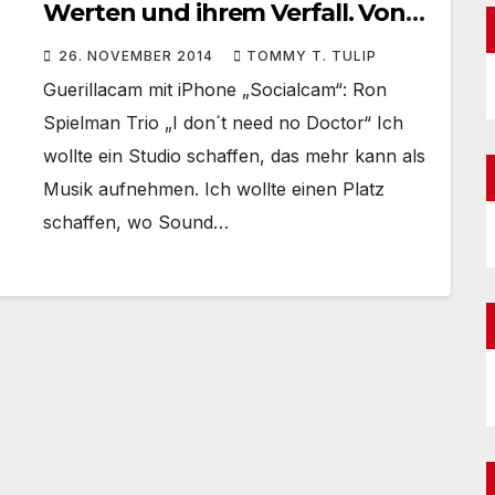
Werten und ihrem Verfall. Von
dem, was bleibt. Blackbird Music
26. NOVEMBER 2014
TOMMY T. TULIP
Studio am Salzufer eröffnet
Guerillacam mit iPhone „Socialcam“: Ron
#wieder
Spielman Trio „I don´t need no Doctor“ Ich
wollte ein Studio schaffen, das mehr kann als
Musik aufnehmen. Ich wollte einen Platz
schaffen, wo Sound…