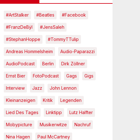
#ArtStalker
#Beatles
#Facebook
#FranzDeBÿl
#JensSaleh
#StephanHoppe
#TommyTTulip
Andreas Hommelsheim
Audio-Paparazzi
AudioPodcast
Berlin
Dirk Zöllner
Ernst Bier
FotoPodcast
Gags
Gigs
Interview
Jazz
John Lennon
Kleinanzeigen
Kritik
Legenden
Lied Des Tages
Linktipp
Lutz Halfter
Mobypicture
Musikerwitze
Nachruf
Nina Hagen
Paul McCartney