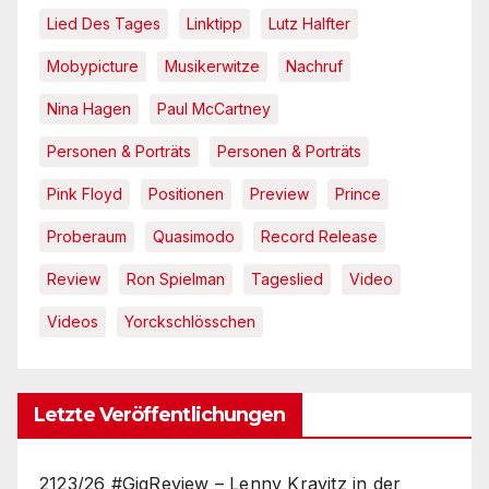
Lied Des Tages
Linktipp
Lutz Halfter
Mobypicture
Musikerwitze
Nachruf
Nina Hagen
Paul McCartney
Personen & Porträts
Personen & Porträts
Pink Floyd
Positionen
Preview
Prince
Proberaum
Quasimodo
Record Release
Review
Ron Spielman
Tageslied
Video
Videos
Yorckschlösschen
Letzte Veröffentlichungen
2123/26 #GigReview – Lenny Kravitz in der