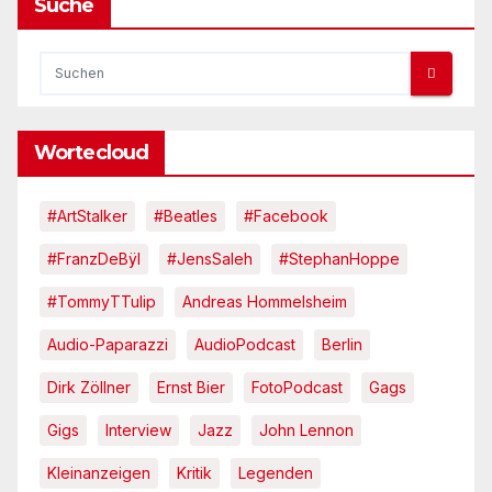
Suche
Wortecloud
#ArtStalker
#Beatles
#Facebook
#FranzDeBÿl
#JensSaleh
#StephanHoppe
#TommyTTulip
Andreas Hommelsheim
Audio-Paparazzi
AudioPodcast
Berlin
Dirk Zöllner
Ernst Bier
FotoPodcast
Gags
Gigs
Interview
Jazz
John Lennon
Kleinanzeigen
Kritik
Legenden