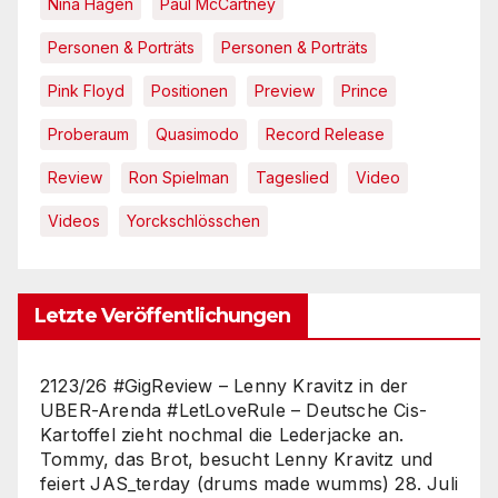
Nina Hagen
Paul McCartney
Personen & Porträts
Personen & Porträts
Pink Floyd
Positionen
Preview
Prince
Proberaum
Quasimodo
Record Release
Review
Ron Spielman
Tageslied
Video
Videos
Yorckschlösschen
Letzte Veröffentlichungen
2123/26 #GigReview – Lenny Kravitz in der
UBER-Arenda #LetLoveRule – Deutsche Cis-
Kartoffel zieht nochmal die Lederjacke an.
Tommy, das Brot, besucht Lenny Kravitz und
feiert JAS_terday (drums made wumms)
28. Juli