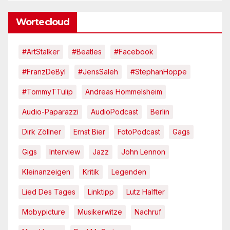
Wortecloud
#ArtStalker
#Beatles
#Facebook
#FranzDeBÿl
#JensSaleh
#StephanHoppe
#TommyTTulip
Andreas Hommelsheim
Audio-Paparazzi
AudioPodcast
Berlin
Dirk Zöllner
Ernst Bier
FotoPodcast
Gags
Gigs
Interview
Jazz
John Lennon
Kleinanzeigen
Kritik
Legenden
Lied Des Tages
Linktipp
Lutz Halfter
Mobypicture
Musikerwitze
Nachruf