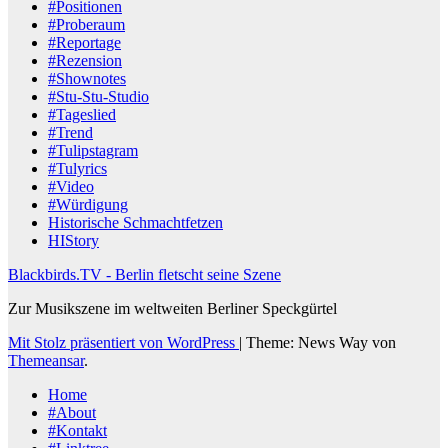
#Positionen
#Proberaum
#Reportage
#Rezension
#Shownotes
#Stu-Stu-Studio
#Tageslied
#Trend
#Tulipstagram
#Tulyrics
#Video
#Würdigung
Historische Schmachtfetzen
HIStory
Blackbirds.TV - Berlin fletscht seine Szene
Zur Musikszene im weltweiten Berliner Speckgürtel
Mit Stolz präsentiert von WordPress
|
Theme: News Way von
Themeansar
.
Home
#About
#Kontakt