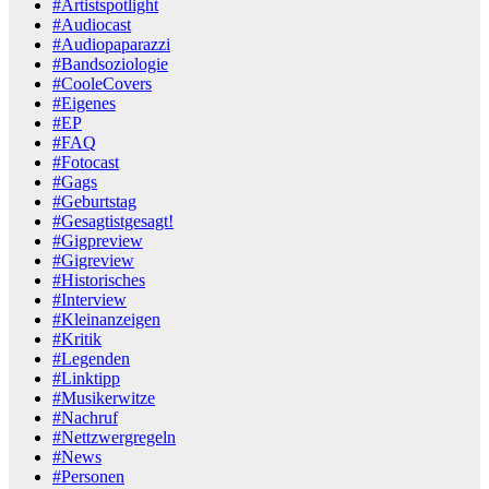
#Artistspotlight
#Audiocast
#Audiopaparazzi
#Bandsoziologie
#CooleCovers
#Eigenes
#EP
#FAQ
#Fotocast
#Gags
#Geburtstag
#Gesagtistgesagt!
#Gigpreview
#Gigreview
#Historisches
#Interview
#Kleinanzeigen
#Kritik
#Legenden
#Linktipp
#Musikerwitze
#Nachruf
#Nettzwergregeln
#News
#Personen