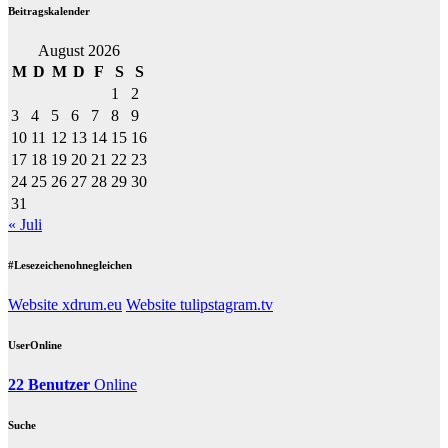
Beitragskalender
August 2026
M
D
M
D
F
S
S
1
2
3
4
5
6
7
8
9
10
11
12
13
14
15
16
17
18
19
20
21
22
23
24
25
26
27
28
29
30
31
« Juli
#Lesezeichenohnegleichen
Website xdrum.eu
Website tulipstagram.tv
UserOnline
22 Benutzer
Online
Suche