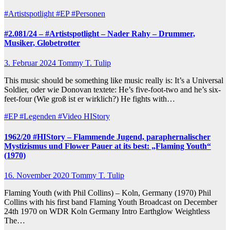
#Artistspotlight
#EP
#Personen
#2.081/24 – #Artistspotlight – Nader Rahy – Drummer,
Musiker, Globetrotter
3. Februar 2024
Tommy T. Tulip
This music should be something like music really is: It’s a Universal
Soldier, oder wie Donovan textete: He’s five-foot-two and he’s six-
feet-four (Wie groß ist er wirklich?) He fights with…
#EP
#Legenden
#Video
HIStory
1962/20 #HIStory – Flammende Jugend, paraphernalischer
Mystizismus und Flower Pauer at its best: „Flaming Youth“
(1970)
16. November 2020
Tommy T. Tulip
Flaming Youth (with Phil Collins) – Koln, Germany (1970) Phil
Collins with his first band Flaming Youth Broadcast on December
24th 1970 on WDR Koln Germany Intro Earthglow Weightless
The…