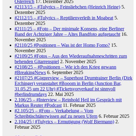
Österreich
17. Dezember 2025
#2113/15 – #Tulyrics – Feinsliebchen (Heinrich Heine)
5.
Dezember 2025
#2112/15 – #Tulyrics – Reptilienverleih in Moabeat
5.
Dezember 2025
#2111/25 – #Foto – Der minimale Konsens, eine Berliner
Band der Achtziger Jahre – Altes Bandfoto aufgetaucht
16.
November 2025
#2110/25 #Positionen – Was ist der Homo Fomo?
15.
November 2025
#2109/25 #Fotos – Aus den Wiederaufnahmeschritten zum
behenden Gitarrenspiel
2. November 2025
#2108/25 – #Positionen – Wie ich den Krieg gewann
#BreakingNews
6. September 2025
#2107/25 #Gigpreview – Superhost Drumtrainer Berlin (Dirk
Erchinger) veranstaltet #Booom in Berlin (Junction Bar,
31.05.25 um 22 Uhr) #Ticketsvorverkauf ist sinnvoll
#berlindrumdays
22. Mai 2025
2.106/25 – #Interview – Reinhold Heil im Gespräch mit
Markus Reuter #Podcast
11. Februar 2025
#2.105/25 – #Foto – Verkabelung – Vom
Schreibtischtäterwissen auf zu neuen Ufern
6. Februar 2025
2.104/25 | #Tulyrics – Ermutigung (Wolf Biermann)
2.
Februar 2025