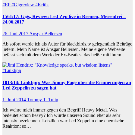
#EP
#Gigreview
#Kritik
1561/17: Gigs, Review: Led Zep live in Bremen, Meisenfrei –
24.06.2017
26. Juni 2017
Ansgar Bellersen
Ab sofort werde ich als Autor für blackbirds.tv gelegentlich Beiträge
liefern. Mein Name ist Ansgar Bellersen. Meine eigene Webseite
befasst sich mit dem Werk der Ex-Beatles, das heißt: mit ihrem…
#Linktipp
1013/14: Linktipp: Was Jimmy Page über die Erinnerungen an
Led Zeppelin zu sagen hat
1. Juni 2014
Tommy T. Tulip
Ich wehre mich immer gegen den Begriff Heavy Metal. Was
bedeutet schon heavy? Ich würde unseren Sound eher als sehr
intensiv bezeichnen. Letztlich war Led Zeppelin eine chemische
Reaktion; so…