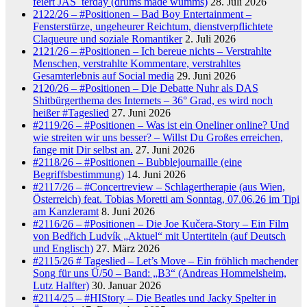
feiert JAS_terday (drums made wumms)
28. Juli 2026
2122/26 – #Positionen – Bad Boy Entertainment –
Fensterstürze, ungeheurer Reichtum, dienstverpflichtete
Claqueure und soziale Romantiker
2. Juli 2026
2121/26 – #Positionen – Ich bereue nichts – Verstrahlte
Menschen, verstrahlte Kommentare, verstrahltes
Gesamterlebnis auf Social media
29. Juni 2026
2120/26 – #Positionen – Die Debatte Nuhr als DAS
Shitbürgerthema des Internets – 36° Grad, es wird noch
heißer #Tageslied
27. Juni 2026
#2119/26 – #Positionen – Was ist ein Oneliner online? Und
wie streiten wir uns besser? – Willst Du Großes erreichen,
fange mit Dir selbst an.
27. Juni 2026
#2118/26 – #Positionen – Bubblejournaille (eine
Begriffsbestimmung)
14. Juni 2026
#2117/26 – #Concertreview – Schlagertherapie (aus Wien,
Österreich) feat. Tobias Moretti am Sonntag, 07.06.26 im Tipi
am Kanzleramt
8. Juni 2026
#2116/26 – #Positionen – Die Joe Kučera-Story – Ein Film
von Bedřich Ludvík „Aktuel“ mit Untertiteln (auf Deutsch
und Englisch)
27. März 2026
#2115/26 # Tageslied – Let’s Move – Ein fröhlich machender
Song für uns Ü/50 – Band: „B3“ (Andreas Hommelsheim,
Lutz Halfter)
30. Januar 2026
#2114/25 – #HIStory – Die Beatles und Jacky Spelter in