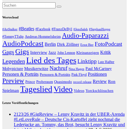
Wortecloud
#Beatles
#Facebook
#FranzDeBÿl
#ArtStalker
#JensSaleh
#StephanHoppe
Audio-Paparazzi
Andreas Hommelsheim
#TommyTTulip
AudioPodcast
FotoPodcast
Berlin
Dirk Zöllner
Ernst Bier
Gigs
Gags
Jazz
Kritik
Interview
John Lennon
Kleinanzeigen
Lied des Tages
Legenden
Linktipp
Lutz Halfter
Nachruf
Musikerwitze
Paul McCartney
Mobypicture
Nina Hagen
Positionen
Personen & Porträts
Personen & Porträts
Pink Floyd
Preview
Review
Ron
Prince
Proberaum
Quasimodo
record release
Tageslied
Video
Spielman
Yorckschlösschen
Videos
Letzte Veröffentlichungen
2123/26 #GigReview – Lenny Kravitz in der UBER-Arenda
#LetLoveRule – Deutsche Cis-Kartoffel zieht nochmal die
Lederjacke an. Tommy, das Brot, besucht Lenny Kravitz und