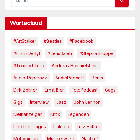
Wortecloud
#ArtStalker
#Beatles
#Facebook
#FranzDeBÿl
#JensSaleh
#StephanHoppe
#TommyTTulip
Andreas Hommelsheim
Audio-Paparazzi
AudioPodcast
Berlin
Dirk Zöllner
Ernst Bier
FotoPodcast
Gags
Gigs
Interview
Jazz
John Lennon
Kleinanzeigen
Kritik
Legenden
Lied Des Tages
Linktipp
Lutz Halfter
Mobypicture
Musikerwitze
Nachruf