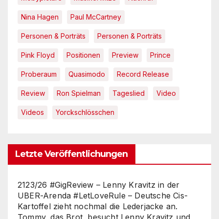
Nina Hagen
Paul McCartney
Personen & Porträts
Personen & Porträts
Pink Floyd
Positionen
Preview
Prince
Proberaum
Quasimodo
Record Release
Review
Ron Spielman
Tageslied
Video
Videos
Yorckschlösschen
Letzte Veröffentlichungen
2123/26 #GigReview – Lenny Kravitz in der
UBER-Arenda #LetLoveRule – Deutsche Cis-
Kartoffel zieht nochmal die Lederjacke an.
Tommy, das Brot, besucht Lenny Kravitz und