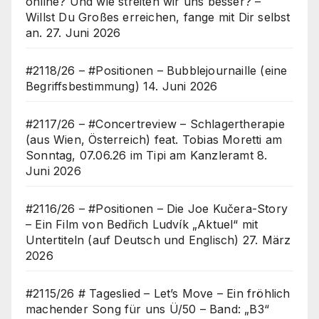
online? Und wie streiten wir uns besser? –
Willst Du Großes erreichen, fange mit Dir selbst
an.
27. Juni 2026
#2118/26 – #Positionen – Bubblejournaille (eine
Begriffsbestimmung)
14. Juni 2026
#2117/26 – #Concertreview – Schlagertherapie
(aus Wien, Österreich) feat. Tobias Moretti am
Sonntag, 07.06.26 im Tipi am Kanzleramt
8.
Juni 2026
#2116/26 – #Positionen – Die Joe Kučera-Story
– Ein Film von Bedřich Ludvík „Aktuel“ mit
Untertiteln (auf Deutsch und Englisch)
27. März
2026
#2115/26 # Tageslied – Let’s Move – Ein fröhlich
machender Song für uns Ü/50 – Band: „B3“