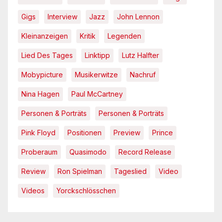
Gigs
Interview
Jazz
John Lennon
Kleinanzeigen
Kritik
Legenden
Lied Des Tages
Linktipp
Lutz Halfter
Mobypicture
Musikerwitze
Nachruf
Nina Hagen
Paul McCartney
Personen & Porträts
Personen & Porträts
Pink Floyd
Positionen
Preview
Prince
Proberaum
Quasimodo
Record Release
Review
Ron Spielman
Tageslied
Video
Videos
Yorckschlösschen