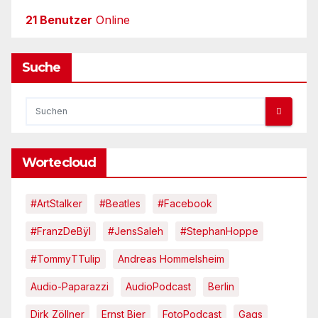
21 Benutzer
Online
Suche
Wortecloud
#ArtStalker
#Beatles
#Facebook
#FranzDeBÿl
#JensSaleh
#StephanHoppe
#TommyTTulip
Andreas Hommelsheim
Audio-Paparazzi
AudioPodcast
Berlin
Dirk Zöllner
Ernst Bier
FotoPodcast
Gags