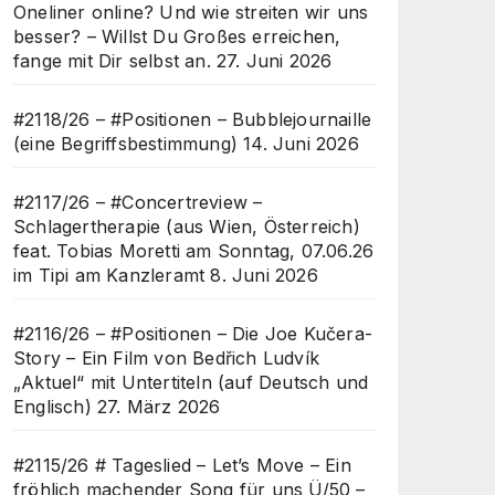
Oneliner online? Und wie streiten wir uns
besser? – Willst Du Großes erreichen,
fange mit Dir selbst an.
27. Juni 2026
#2118/26 – #Positionen – Bubblejournaille
(eine Begriffsbestimmung)
14. Juni 2026
#2117/26 – #Concertreview –
Schlagertherapie (aus Wien, Österreich)
feat. Tobias Moretti am Sonntag, 07.06.26
im Tipi am Kanzleramt
8. Juni 2026
#2116/26 – #Positionen – Die Joe Kučera-
Story – Ein Film von Bedřich Ludvík
„Aktuel“ mit Untertiteln (auf Deutsch und
Englisch)
27. März 2026
#2115/26 # Tageslied – Let’s Move – Ein
fröhlich machender Song für uns Ü/50 –