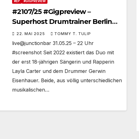
#EP
#GIGPREVIEW
#2107/25 #Gigpreview –
Superhost Drumtrainer Berlin
(Dirk Erchinger) veranstaltet
22. MAI 2025
TOMMY T. TULIP
#Booom in Berlin (Junction Bar,
live@junctionbar 31.05.25 – 22 Uhr
31.05.25 um 22 Uhr)
#screenshot Seit 2022 existiert das Duo mit
#Ticketsvorverkauf ist sinnvoll
der erst 18-jährigen Sängerin und Rapperin
#berlindrumdays
Layla Carter und dem Drummer Gerwin
Eisenhauer. Beide, aus völlig unterschiedlichen
musikalischen…