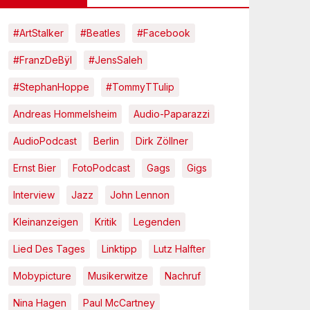
#ArtStalker
#Beatles
#Facebook
#FranzDeBÿl
#JensSaleh
#StephanHoppe
#TommyTTulip
Andreas Hommelsheim
Audio-Paparazzi
AudioPodcast
Berlin
Dirk Zöllner
Ernst Bier
FotoPodcast
Gags
Gigs
Interview
Jazz
John Lennon
Kleinanzeigen
Kritik
Legenden
Lied Des Tages
Linktipp
Lutz Halfter
Mobypicture
Musikerwitze
Nachruf
Nina Hagen
Paul McCartney