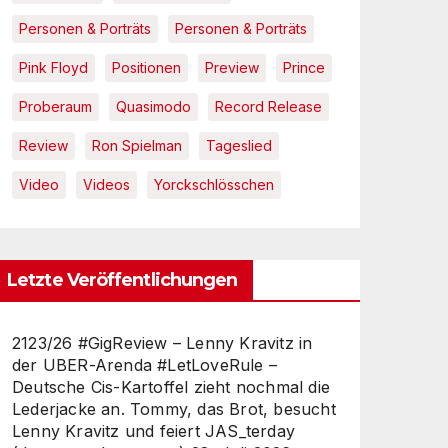
Personen & Porträts
Personen & Porträts
Pink Floyd
Positionen
Preview
Prince
Proberaum
Quasimodo
Record Release
Review
Ron Spielman
Tageslied
Video
Videos
Yorckschlösschen
Letzte Veröffentlichungen
2123/26 #GigReview – Lenny Kravitz in
der UBER-Arenda #LetLoveRule –
Deutsche Cis-Kartoffel zieht nochmal die
Lederjacke an. Tommy, das Brot, besucht
Lenny Kravitz und feiert JAS_terday