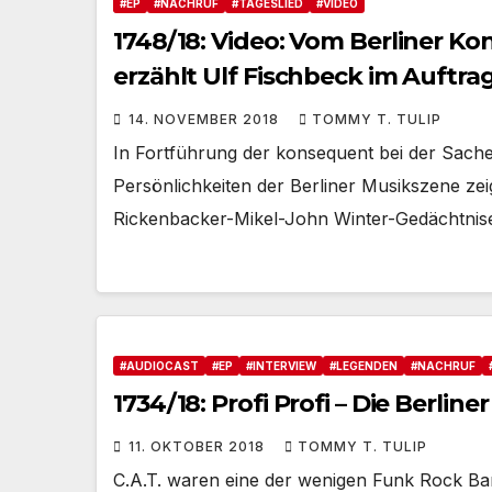
#EP
#NACHRUF
#TAGESLIED
#VIDEO
1748/18: Video: Vom Berliner K
erzählt Ulf Fischbeck im Auftrag
Frieden ruht
14. NOVEMBER 2018
TOMMY T. TULIP
In Fortführung der konsequent bei der Sache
Persönlichkeiten der Berliner Musikszene ze
Rickenbacker-Mikel-John Winter-Gedächtnise
#AUDIOCAST
#EP
#INTERVIEW
#LEGENDEN
#NACHRUF
1734/18: Profi Profi – Die Berli
11. OKTOBER 2018
TOMMY T. TULIP
C.A.T. waren eine der wenigen Funk Rock Band