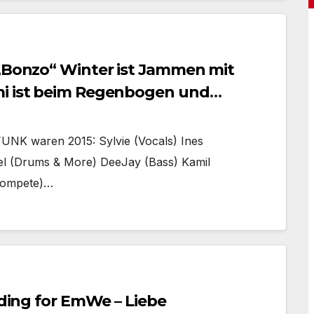
 „Bonzo“ Winter ist Jammen mit
mi ist beim Regenbogen und
UNK waren 2015: Sylvie (Vocals) Ines
kel (Drums & More) DeeJay (Bass) Kamil
Trompete)…
nding for EmWe – Liebe