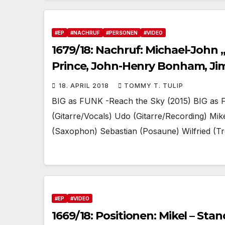
#EP
#NACHRUF
#PERSONEN
#VIDEO
1679/18: Nachruf: Michael-John
Prince, John-Henry Bonham, Ji
überhaupt – Big as Funk!
18. APRIL 2018
TOMMY T. TULIP
BIG as FUNK -Reach the Sky (2015) BIG as F
(Gitarre/Vocals) Udo (Gitarre/Recording) Mi
(Saxophon) Sebastian (Posaune) Wilfried (
#EP
#VIDEO
1669/18: Positionen: Mikel – Sta