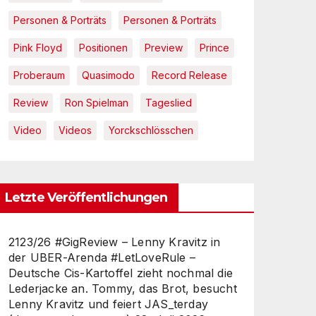
Personen & Porträts
Personen & Porträts
Pink Floyd
Positionen
Preview
Prince
Proberaum
Quasimodo
Record Release
Review
Ron Spielman
Tageslied
Video
Videos
Yorckschlösschen
Letzte Veröffentlichungen
2123/26 #GigReview – Lenny Kravitz in
der UBER-Arenda #LetLoveRule –
Deutsche Cis-Kartoffel zieht nochmal die
Lederjacke an. Tommy, das Brot, besucht
Lenny Kravitz und feiert JAS_terday