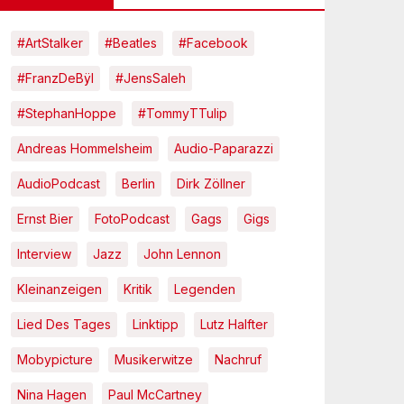
#ArtStalker
#Beatles
#Facebook
#FranzDeBÿl
#JensSaleh
#StephanHoppe
#TommyTTulip
Andreas Hommelsheim
Audio-Paparazzi
AudioPodcast
Berlin
Dirk Zöllner
Ernst Bier
FotoPodcast
Gags
Gigs
Interview
Jazz
John Lennon
Kleinanzeigen
Kritik
Legenden
Lied Des Tages
Linktipp
Lutz Halfter
Mobypicture
Musikerwitze
Nachruf
Nina Hagen
Paul McCartney