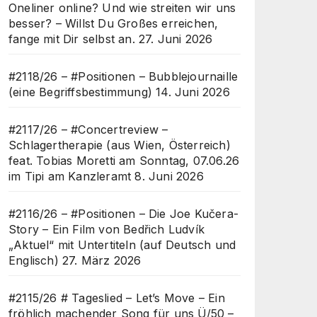
Oneliner online? Und wie streiten wir uns
besser? – Willst Du Großes erreichen,
fange mit Dir selbst an.
27. Juni 2026
#2118/26 – #Positionen – Bubblejournaille
(eine Begriffsbestimmung)
14. Juni 2026
#2117/26 – #Concertreview –
Schlagertherapie (aus Wien, Österreich)
feat. Tobias Moretti am Sonntag, 07.06.26
im Tipi am Kanzleramt
8. Juni 2026
#2116/26 – #Positionen – Die Joe Kučera-
Story – Ein Film von Bedřich Ludvík
„Aktuel“ mit Untertiteln (auf Deutsch und
Englisch)
27. März 2026
#2115/26 # Tageslied – Let’s Move – Ein
fröhlich machender Song für uns Ü/50 –