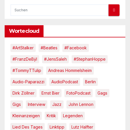
Wortecloud
#ArtStalker
#Beatles
#Facebook
#FranzDeBÿl
#JensSaleh
#StephanHoppe
#TommyTTulip
Andreas Hommelsheim
Audio-Paparazzi
AudioPodcast
Berlin
Dirk Zöllner
Ernst Bier
FotoPodcast
Gags
Gigs
Interview
Jazz
John Lennon
Kleinanzeigen
Kritik
Legenden
Lied Des Tages
Linktipp
Lutz Halfter