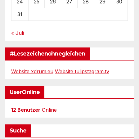
24
25
26
27
28
29
30
31
« Juli
#Lesezeichenohnegleichen
Website xdrum.eu
Website tulipstagram.tv
UserOnline
12 Benutzer
Online
Suche