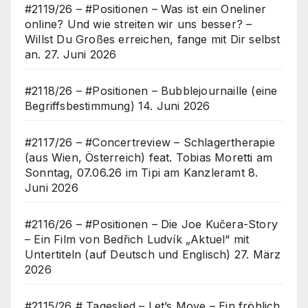
#2119/26 – #Positionen – Was ist ein Oneliner
online? Und wie streiten wir uns besser? –
Willst Du Großes erreichen, fange mit Dir selbst
an.
27. Juni 2026
#2118/26 – #Positionen – Bubblejournaille (eine
Begriffsbestimmung)
14. Juni 2026
#2117/26 – #Concertreview – Schlagertherapie
(aus Wien, Österreich) feat. Tobias Moretti am
Sonntag, 07.06.26 im Tipi am Kanzleramt
8.
Juni 2026
#2116/26 – #Positionen – Die Joe Kučera-Story
– Ein Film von Bedřich Ludvík „Aktuel“ mit
Untertiteln (auf Deutsch und Englisch)
27. März
2026
#2115/26 # Tageslied – Let’s Move – Ein fröhlich