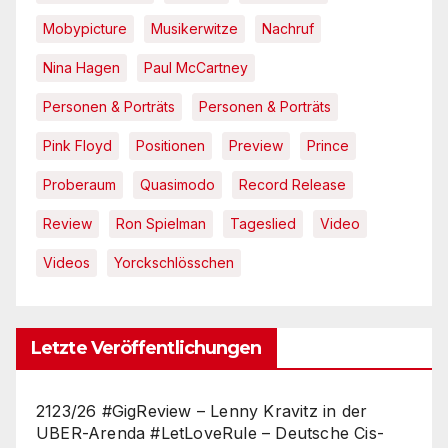
Mobypicture
Musikerwitze
Nachruf
Nina Hagen
Paul McCartney
Personen & Porträts
Personen & Porträts
Pink Floyd
Positionen
Preview
Prince
Proberaum
Quasimodo
Record Release
Review
Ron Spielman
Tageslied
Video
Videos
Yorckschlösschen
Letzte Veröffentlichungen
2123/26 #GigReview – Lenny Kravitz in der
UBER-Arenda #LetLoveRule – Deutsche Cis-