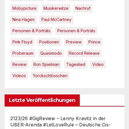
Mobypicture
Musikerwitze
Nachruf
Nina Hagen
Paul McCartney
Personen & Porträts
Personen & Porträts
Pink Floyd
Positionen
Preview
Prince
Proberaum
Quasimodo
Record Release
Review
Ron Spielman
Tageslied
Video
Videos
Yorckschlösschen
Letzte Veröffentlichungen
2123/26 #GigReview – Lenny Kravitz in der
UBER-Arenda #LetLoveRule – Deutsche Cis-