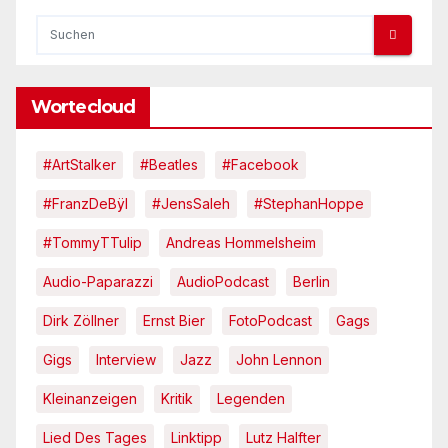
Wortecloud
#ArtStalker
#Beatles
#Facebook
#FranzDeBÿl
#JensSaleh
#StephanHoppe
#TommyTTulip
Andreas Hommelsheim
Audio-Paparazzi
AudioPodcast
Berlin
Dirk Zöllner
Ernst Bier
FotoPodcast
Gags
Gigs
Interview
Jazz
John Lennon
Kleinanzeigen
Kritik
Legenden
Lied Des Tages
Linktipp
Lutz Halfter