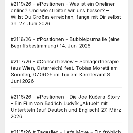
#2119/26 – #Positionen – Was ist ein Oneliner
online? Und wie streiten wir uns besser? –
Willst Du Großes erreichen, fange mit Dir selbst
an.
27. Juni 2026
#2118/26 – #Positionen – Bubblejournaille (eine
Begriffsbestimmung)
14. Juni 2026
#2117/26 – #Concertreview – Schlagertherapie
(aus Wien, Österreich) feat. Tobias Moretti am
Sonntag, 07.06.26 im Tipi am Kanzleramt
8.
Juni 2026
#2116/26 – #Positionen – Die Joe Kučera-Story
– Ein Film von Bedřich Ludvík „Aktuel“ mit
Untertiteln (auf Deutsch und Englisch)
27. März
2026
#2115/26 # Tageslied – Let’s Move – Ein fröhlich