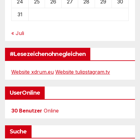
24
25
26
27
28
29
30
31
« Juli
#Lesezeichenohnegleichen
Website xdrum.eu
Website tulipstagram.tv
UserOnline
30 Benutzer
Online
Suche