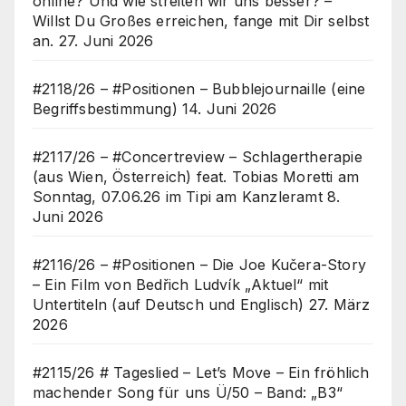
online? Und wie streiten wir uns besser? –
Willst Du Großes erreichen, fange mit Dir selbst
an.
27. Juni 2026
#2118/26 – #Positionen – Bubblejournaille (eine
Begriffsbestimmung)
14. Juni 2026
#2117/26 – #Concertreview – Schlagertherapie
(aus Wien, Österreich) feat. Tobias Moretti am
Sonntag, 07.06.26 im Tipi am Kanzleramt
8.
Juni 2026
#2116/26 – #Positionen – Die Joe Kučera-Story
– Ein Film von Bedřich Ludvík „Aktuel“ mit
Untertiteln (auf Deutsch und Englisch)
27. März
2026
#2115/26 # Tageslied – Let’s Move – Ein fröhlich
machender Song für uns Ü/50 – Band: „B3“