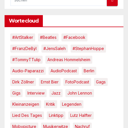
Wortecloud
#ArtStalker
#Beatles
#Facebook
#FranzDeBÿl
#JensSaleh
#StephanHoppe
#TommyTTulip
Andreas Hommelsheim
Audio-Paparazzi
AudioPodcast
Berlin
Dirk Zöllner
Ernst Bier
FotoPodcast
Gags
Gigs
Interview
Jazz
John Lennon
Kleinanzeigen
Kritik
Legenden
Lied Des Tages
Linktipp
Lutz Halfter
Mobypicture
Musikerwitze
Nachruf