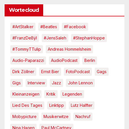
Wortecloud
#ArtStalker
#Beatles
#Facebook
#FranzDeBÿl
#JensSaleh
#StephanHoppe
#TommyTTulip
Andreas Hommelsheim
Audio-Paparazzi
AudioPodcast
Berlin
Dirk Zöllner
Ernst Bier
FotoPodcast
Gags
Gigs
Interview
Jazz
John Lennon
Kleinanzeigen
Kritik
Legenden
Lied Des Tages
Linktipp
Lutz Halfter
Mobypicture
Musikerwitze
Nachruf
Nina Hagen
Paul McCartney