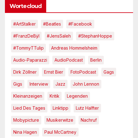
Wortecloud
#ArtStalker
#Beatles
#Facebook
#FranzDeBÿl
#JensSaleh
#StephanHoppe
#TommyTTulip
Andreas Hommelsheim
Audio-Paparazzi
AudioPodcast
Berlin
Dirk Zöllner
Ernst Bier
FotoPodcast
Gags
Gigs
Interview
Jazz
John Lennon
Kleinanzeigen
Kritik
Legenden
Lied Des Tages
Linktipp
Lutz Halfter
Mobypicture
Musikerwitze
Nachruf
Nina Hagen
Paul McCartney