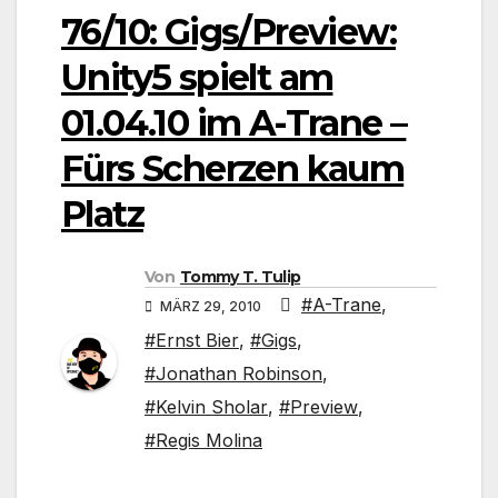
76/10: Gigs/Preview:
Unity5 spielt am
01.04.10 im A-Trane –
Fürs Scherzen kaum
Platz
Von
Tommy T. Tulip
#A-Trane
,
MÄRZ 29, 2010
#Ernst Bier
,
#Gigs
,
#Jonathan Robinson
,
#Kelvin Sholar
,
#Preview
,
#Regis Molina