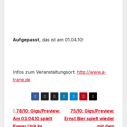
Aufgepasst
, das ist am 01.04.10!
Infos zum Veranstaltungsort:
http://www.a-
trane.de
Beitragsnavigation
78/10: Gigs/Preview:
75/10: Gigs/Preview:
Am 03.04.10 spielt
Ernst Bier spielt wieder
Power Unit im
mit dem