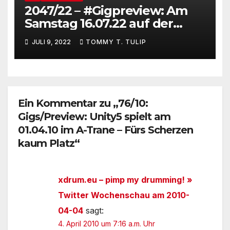
2047/22 – #Gigpreview: Am
Samstag 16.07.22 auf der
Fleether Mühle um 18 Uhr –
JULI 9, 2022
TOMMY T. TULIP
Live aus Berlin #EXITreverse
Ein Kommentar zu „76/10:
Gigs/Preview: Unity5 spielt am
01.04.10 im A-Trane – Fürs Scherzen
kaum Platz“
xdrum.eu – pimp my drumming! »
Twitter Wochenschau am 2010-
04-04
sagt:
4. April 2010 um 7:16 a.m. Uhr