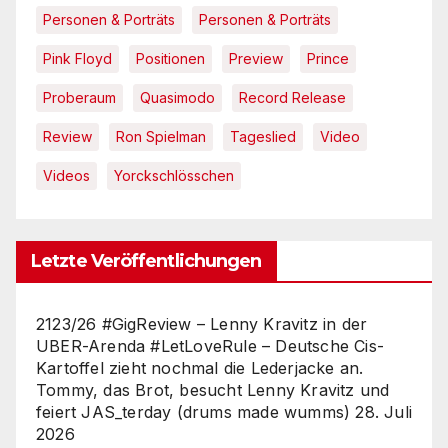
Personen & Porträts
Personen & Porträts
Pink Floyd
Positionen
Preview
Prince
Proberaum
Quasimodo
Record Release
Review
Ron Spielman
Tageslied
Video
Videos
Yorckschlösschen
Letzte Veröffentlichungen
2123/26 #GigReview – Lenny Kravitz in der
UBER-Arenda #LetLoveRule – Deutsche Cis-
Kartoffel zieht nochmal die Lederjacke an.
Tommy, das Brot, besucht Lenny Kravitz und
feiert JAS_terday (drums made wumms)
28. Juli
2026