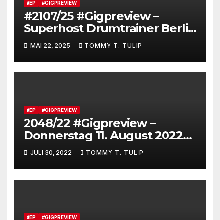
#EP
#GIGPREVIEW
#2107/25 #Gigpreview –
Superhost Drumtrainer Berlin
(Dirk Erchinger) veranstaltet
MAI 22, 2025
TOMMY T. TULIP
#Booom in Berlin (Junction
Bar, 31.05.25 um 22 Uhr)
#Ticketsvorverkauf ist
sinnvoll #berlindrumdays
#EP
#GIGPREVIEW
2048/22 #Gigpreview –
Donnerstag 11. August 2022
um 20 Uhr im Art Stalker
JULI 30, 2022
TOMMY T. TULIP
Berlin (Tickets online und
Abendkasse) #EXITreverse
#EP
#GIGPREVIEW