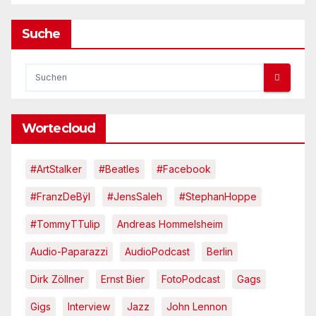
Suche
Wortecloud
#ArtStalker
#Beatles
#Facebook
#FranzDeBÿl
#JensSaleh
#StephanHoppe
#TommyTTulip
Andreas Hommelsheim
Audio-Paparazzi
AudioPodcast
Berlin
Dirk Zöllner
Ernst Bier
FotoPodcast
Gags
Gigs
Interview
Jazz
John Lennon