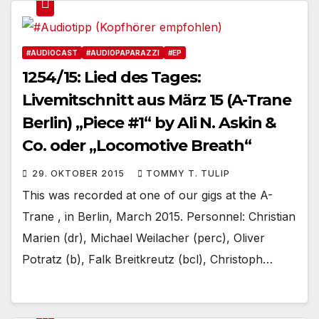
#AUDIOCAST
#AUDIOPAPARAZZI
#EP
1254/15: Lied des Tages:
Livemitschnitt aus März 15 (A-Trane
Berlin) „Piece #1“ by Ali N. Askin &
Co. oder „Locomotive Breath“
29. OKTOBER 2015
TOMMY T. TULIP
This was recorded at one of our gigs at the A-
Trane , in Berlin, March 2015. Personnel: Christian
Marien (dr), Michael Weilacher (perc), Oliver
Potratz (b), Falk Breitkreutz (bcl), Christoph…