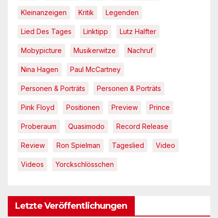
Kleinanzeigen
Kritik
Legenden
Lied Des Tages
Linktipp
Lutz Halfter
Mobypicture
Musikerwitze
Nachruf
Nina Hagen
Paul McCartney
Personen & Porträts
Personen & Porträts
Pink Floyd
Positionen
Preview
Prince
Proberaum
Quasimodo
Record Release
Review
Ron Spielman
Tageslied
Video
Videos
Yorckschlösschen
Letzte Veröffentlichungen