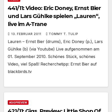
441/11: Video: Eric Doney, Ernst Bier
und Lars Gühlke spielen „Lauren“,
live im A-Trane
13. FEBRUAR 2011
TOMMY T. TULIP
Lauren – Ernst Bier (drums), Eric Doney (p.), Lars
Gühlke (b) (via Youtube) Live aufgenommen am
01. September 2010. Schönes Stück, schönes
Video, viel Spaß! Recherchetipp: Ernst Bier auf
blackbirds.tv
#GIGPREVIEW
421/11: Gigs, Preview: Little Shop Of