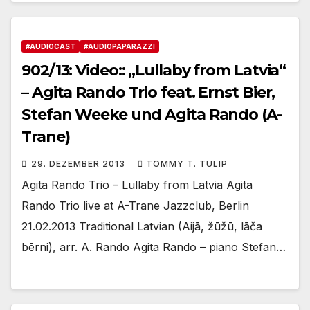
#AUDIOCAST
#AUDIOPAPARAZZI
902/13: Video:: „Lullaby from Latvia“
– Agita Rando Trio feat. Ernst Bier,
Stefan Weeke und Agita Rando (A-
Trane)
29. DEZEMBER 2013
TOMMY T. TULIP
Agita Rando Trio – Lullaby from Latvia Agita
Rando Trio live at A-Trane Jazzclub, Berlin
21.02.2013 Traditional Latvian (Aijā, žūžū, lāča
bērni), arr. A. Rando Agita Rando – piano Stefan…