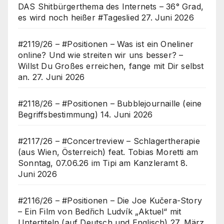
DAS Shitbürgerthema des Internets – 36° Grad,
es wird noch heißer #Tageslied
27. Juni 2026
#2119/26 – #Positionen – Was ist ein Oneliner
online? Und wie streiten wir uns besser? –
Willst Du Großes erreichen, fange mit Dir selbst
an.
27. Juni 2026
#2118/26 – #Positionen – Bubblejournaille (eine
Begriffsbestimmung)
14. Juni 2026
#2117/26 – #Concertreview – Schlagertherapie
(aus Wien, Österreich) feat. Tobias Moretti am
Sonntag, 07.06.26 im Tipi am Kanzleramt
8.
Juni 2026
#2116/26 – #Positionen – Die Joe Kučera-Story
– Ein Film von Bedřich Ludvík „Aktuel“ mit
Untertiteln (auf Deutsch und Englisch)
27. März