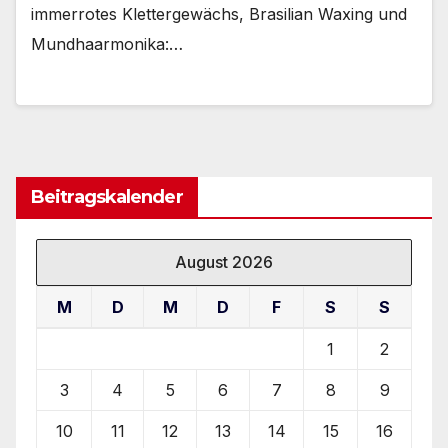
immerrotes Klettergewächs, Brasilian Waxing und
Mundhaarmonika:…
Beitragskalender
August 2026
M
D
M
D
F
S
S
1
2
3
4
5
6
7
8
9
10
11
12
13
14
15
16