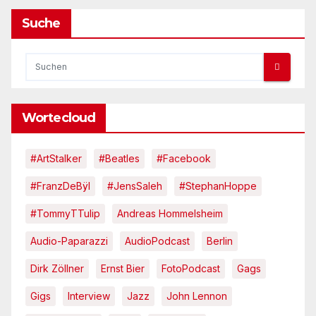
Suche
Wortecloud
#ArtStalker
#Beatles
#Facebook
#FranzDeBÿl
#JensSaleh
#StephanHoppe
#TommyTTulip
Andreas Hommelsheim
Audio-Paparazzi
AudioPodcast
Berlin
Dirk Zöllner
Ernst Bier
FotoPodcast
Gags
Gigs
Interview
Jazz
John Lennon