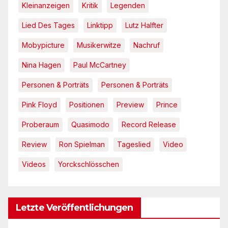
Kleinanzeigen
Kritik
Legenden
Lied Des Tages
Linktipp
Lutz Halfter
Mobypicture
Musikerwitze
Nachruf
Nina Hagen
Paul McCartney
Personen & Porträts
Personen & Porträts
Pink Floyd
Positionen
Preview
Prince
Proberaum
Quasimodo
Record Release
Review
Ron Spielman
Tageslied
Video
Videos
Yorckschlösschen
Letzte Veröffentlichungen