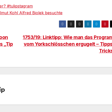
ter? #tulipstagram
lmut Kohl Alfred Biolek besuchte
Moon
1753/19: Linktipp: Wie man das Progr
s „Tip
vom Yorkschlösschen ergugelt – Tipp
Trick
ip