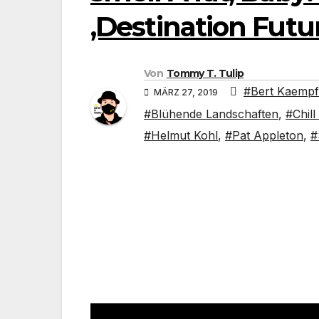
‚Destination Futu
Von
Tommy T. Tulip
#Bert Kaempf
MÄRZ 27, 2019
#Blühende Landschaften
,
#Chill
#Helmut Kohl
,
#Pat Appleton
,
#