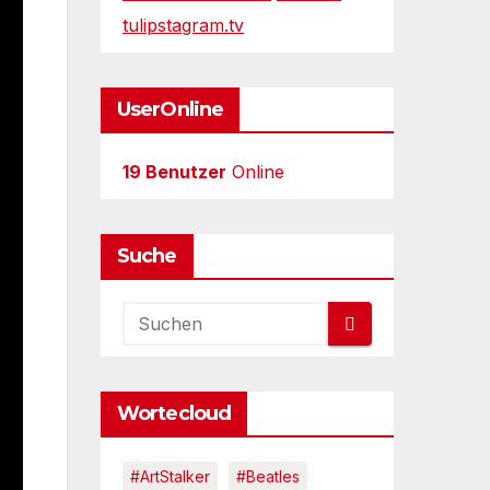
tulipstagram.tv
UserOnline
19 Benutzer
Online
Suche
Wortecloud
#ArtStalker
#Beatles