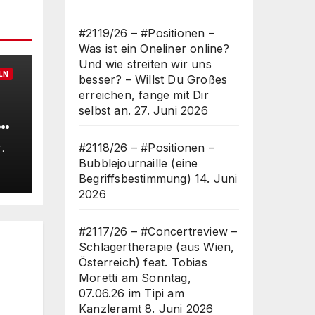
#2119/26 – #Positionen –
Was ist ein Oneliner online?
Und wie streiten wir uns
LN
besser? – Willst Du Großes
erreichen, fange mit Dir
selbst an.
27. Juni 2026
e
s
#2118/26 – #Positionen –
.
Bubblejournaille (eine
a
Begriffsbestimmung)
14. Juni
6°
2026
ch
ed
#2117/26 – #Concertreview –
Schlagertherapie (aus Wien,
Österreich) feat. Tobias
Moretti am Sonntag,
07.06.26 im Tipi am
Kanzleramt
8. Juni 2026