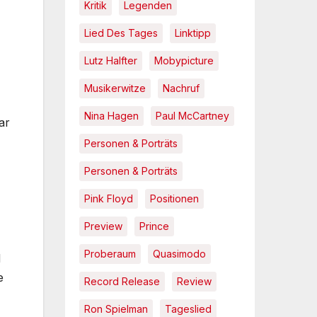
Kritik
Legenden
Lied Des Tages
Linktipp
Lutz Halfter
Mobypicture
Musikerwitze
Nachruf
Nina Hagen
Paul McCartney
ar
Personen & Porträts
Personen & Porträts
Pink Floyd
Positionen
Preview
Prince
Proberaum
Quasimodo
d
e
Record Release
Review
Ron Spielman
Tageslied