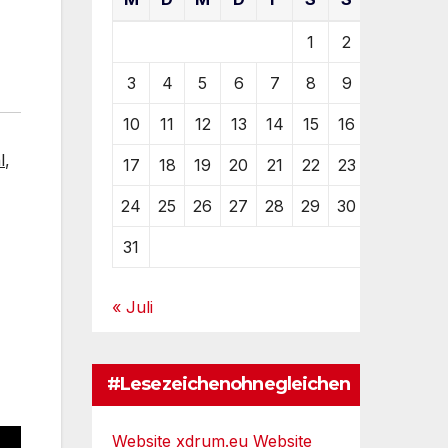
1
2
3
4
5
6
7
8
9
10
11
12
13
14
15
16
l
,
17
18
19
20
21
22
23
24
25
26
27
28
29
30
31
« Juli
#Lesezeichenohnegleichen
Website xdrum.eu
Website