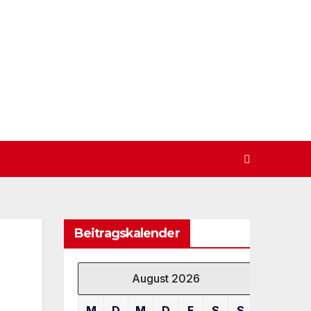
Beitragskalender
August 2026
M
D
M
D
F
S
S