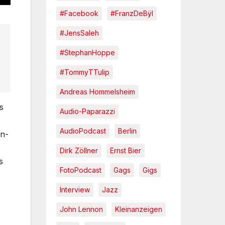
#Facebook
#FranzDeBÿl
#JensSaleh
#StephanHoppe
#TommyTTulip
Andreas Hommelsheim
s
Audio-Paparazzi
AudioPodcast
Berlin
en-
Dirk Zöllner
Ernst Bier
s
FotoPodcast
Gags
Gigs
Interview
Jazz
John Lennon
Kleinanzeigen