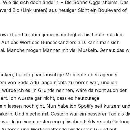
. Wie die sich doch ändern. – Die Söhne Oggersheims. Das
evard Bio (Link unten) aus heutiger Sicht ein Boulevard of
enwort und mit ihm gemeinsam liegt es bis heute auf dem
. Auf das Wort des Bundeskanzlers a.D. kann man sich
nmal. Manche mögen Männer mit viel Muskeln. Genau: das w
nken, für ein paar lauschige Momente überragender
dem von Sade Adu lange nichts zu hören war, und ich
z würde ich es im Grunde nennen, wäre da nicht auch der
ert. Ich wusste gar nicht, dass es heutzutage
ln lassen noch gibt. Nun habe ich Spotify seit kurzem un
kern. Und mache mit. Gestern war ein besserer Tag als di
 wurde in einem ersten europäischen Feldversuch Geltung
ss Autoren und Werkschaffende wieder von Grund auf