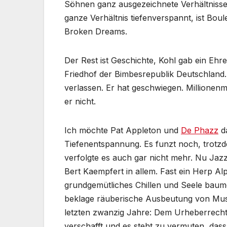
Söhnen ganz ausgezeichnete Verhältnisse
ganze Verhältnis tiefenverspannt, ist Boul
Broken Dreams.
Der Rest ist Geschichte, Kohl gab ein Ehr
Friedhof der Bimbesrepublik Deutschland
verlassen. Er hat geschwiegen. Millione
er nicht.
Ich möchte Pat Appleton und
De Phazz
da
Tiefenentspannung. Es funzt noch, trotz
verfolgte es auch gar nicht mehr. Nu Jaz
Bert Kaempfert in allem. Fast ein Herp Alp
grundgemütliches Chillen und Seele baume
beklage räuberische Ausbeutung von Musi
letzten zwanzig Jahre: Dem Urheberrecht
verschafft und es steht zu vermuten, da