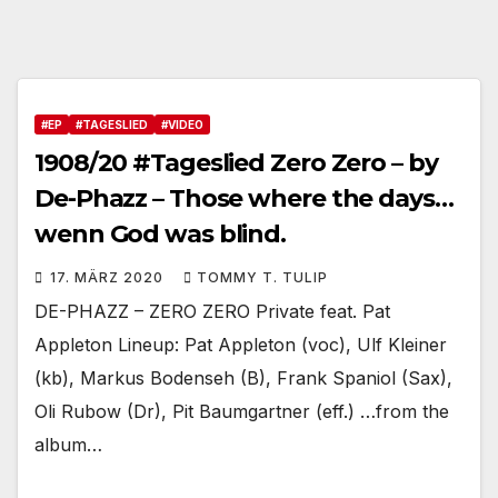
#EP
#TAGESLIED
#VIDEO
1908/20 #Tageslied Zero Zero – by
De-Phazz – Those where the days…
wenn God was blind.
17. MÄRZ 2020
TOMMY T. TULIP
DE-PHAZZ – ZERO ZERO Private feat. Pat
Appleton Lineup: Pat Appleton (voc), Ulf Kleiner
(kb), Markus Bodenseh (B), Frank Spaniol (Sax),
Oli Rubow (Dr), Pit Baumgartner (eff.) …from the
album…