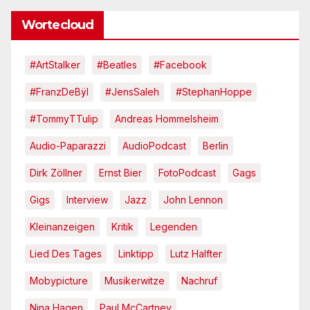
Wortecloud
#ArtStalker
#Beatles
#Facebook
#FranzDeBÿl
#JensSaleh
#StephanHoppe
#TommyTTulip
Andreas Hommelsheim
Audio-Paparazzi
AudioPodcast
Berlin
Dirk Zöllner
Ernst Bier
FotoPodcast
Gags
Gigs
Interview
Jazz
John Lennon
Kleinanzeigen
Kritik
Legenden
Lied Des Tages
Linktipp
Lutz Halfter
Mobypicture
Musikerwitze
Nachruf
Nina Hagen
Paul McCartney