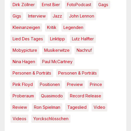
Dirk Zöllner
Ernst Bier
FotoPodcast
Gags
Gigs
Interview
Jazz
John Lennon
Kleinanzeigen
Kritik
Legenden
Lied Des Tages
Linktipp
Lutz Halfter
Mobypicture
Musikerwitze
Nachruf
Nina Hagen
Paul McCartney
Personen & Porträts
Personen & Porträts
Pink Floyd
Positionen
Preview
Prince
Proberaum
Quasimodo
Record Release
Review
Ron Spielman
Tageslied
Video
Videos
Yorckschlösschen