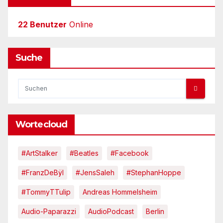
22 Benutzer
Online
Suche
Wortecloud
#ArtStalker
#Beatles
#Facebook
#FranzDeBÿl
#JensSaleh
#StephanHoppe
#TommyTTulip
Andreas Hommelsheim
Audio-Paparazzi
AudioPodcast
Berlin