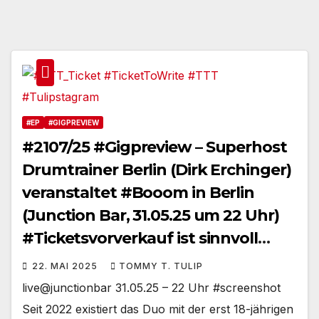
#EP
#GIGPREVIEW
#2107/25 #Gigpreview – Superhost
Drumtrainer Berlin (Dirk Erchinger)
veranstaltet #Booom in Berlin
(Junction Bar, 31.05.25 um 22 Uhr)
#Ticketsvorverkauf ist sinnvoll
#berlindrumdays
22. MAI 2025
TOMMY T. TULIP
live@junctionbar 31.05.25 – 22 Uhr #screenshot
Seit 2022 existiert das Duo mit der erst 18-jährigen