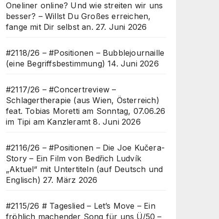
Oneliner online? Und wie streiten wir uns
besser? – Willst Du Großes erreichen,
fange mit Dir selbst an.
27. Juni 2026
#2118/26 – #Positionen – Bubblejournaille
(eine Begriffsbestimmung)
14. Juni 2026
#2117/26 – #Concertreview –
Schlagertherapie (aus Wien, Österreich)
feat. Tobias Moretti am Sonntag, 07.06.26
im Tipi am Kanzleramt
8. Juni 2026
#2116/26 – #Positionen – Die Joe Kučera-
Story – Ein Film von Bedřich Ludvík
„Aktuel“ mit Untertiteln (auf Deutsch und
Englisch)
27. März 2026
#2115/26 # Tageslied – Let’s Move – Ein
fröhlich machender Song für uns Ü/50 –