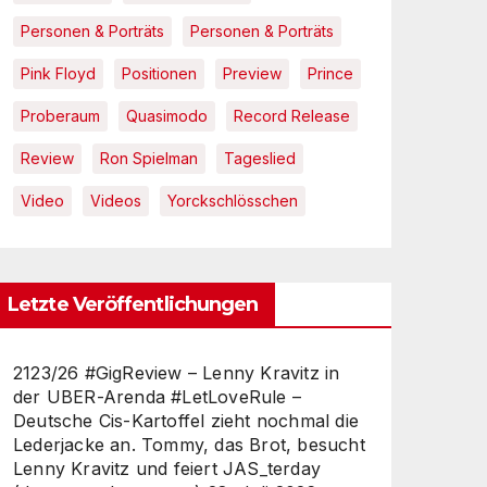
Personen & Porträts
Personen & Porträts
Pink Floyd
Positionen
Preview
Prince
Proberaum
Quasimodo
Record Release
Review
Ron Spielman
Tageslied
Video
Videos
Yorckschlösschen
Letzte Veröffentlichungen
2123/26 #GigReview – Lenny Kravitz in
der UBER-Arenda #LetLoveRule –
Deutsche Cis-Kartoffel zieht nochmal die
Lederjacke an. Tommy, das Brot, besucht
Lenny Kravitz und feiert JAS_terday