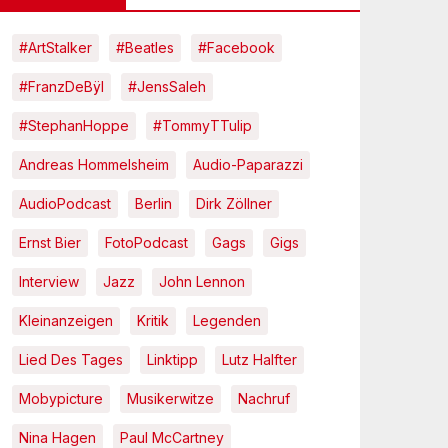
#ArtStalker
#Beatles
#Facebook
#FranzDeBÿl
#JensSaleh
#StephanHoppe
#TommyTTulip
Andreas Hommelsheim
Audio-Paparazzi
AudioPodcast
Berlin
Dirk Zöllner
Ernst Bier
FotoPodcast
Gags
Gigs
Interview
Jazz
John Lennon
Kleinanzeigen
Kritik
Legenden
Lied Des Tages
Linktipp
Lutz Halfter
Mobypicture
Musikerwitze
Nachruf
Nina Hagen
Paul McCartney