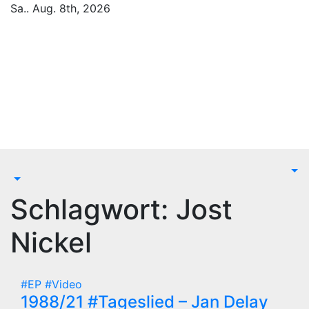
Zum
Sa.. Aug. 8th, 2026
Inhalt
Blackbirds.TV - Berlin
springen
fletscht seine Szene
Zur Musikszene im weltweiten Berliner Speckgürtel
Schlagwort:
Jost
Nickel
#EP
#Video
1988/21 #Tageslied – Jan Delay