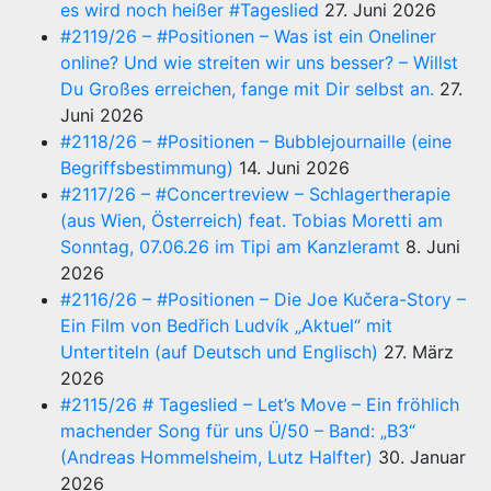
es wird noch heißer #Tageslied
27. Juni 2026
#2119/26 – #Positionen – Was ist ein Oneliner
online? Und wie streiten wir uns besser? – Willst
Du Großes erreichen, fange mit Dir selbst an.
27.
Juni 2026
#2118/26 – #Positionen – Bubblejournaille (eine
Begriffsbestimmung)
14. Juni 2026
#2117/26 – #Concertreview – Schlagertherapie
(aus Wien, Österreich) feat. Tobias Moretti am
Sonntag, 07.06.26 im Tipi am Kanzleramt
8. Juni
2026
#2116/26 – #Positionen – Die Joe Kučera-Story –
Ein Film von Bedřich Ludvík „Aktuel“ mit
Untertiteln (auf Deutsch und Englisch)
27. März
2026
#2115/26 # Tageslied – Let’s Move – Ein fröhlich
machender Song für uns Ü/50 – Band: „B3“
(Andreas Hommelsheim, Lutz Halfter)
30. Januar
2026