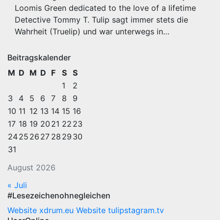
Loomis Green dedicated to the love of a lifetime
Detective Tommy T. Tulip sagt immer stets die
Wahrheit (Truelip) und war unterwegs in…
Beitragskalender
M
D
M
D
F
S
S
1
2
3
4
5
6
7
8
9
10
11
12
13
14
15
16
17
18
19
20
21
22
23
24
25
26
27
28
29
30
31
August 2026
« Juli
#Lesezeichenohnegleichen
Website xdrum.eu
Website tulipstagram.tv