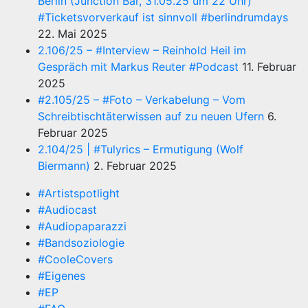
Berlin (Junction Bar, 31.05.25 um 22 Uhr)
#Ticketsvorverkauf ist sinnvoll #berlindrumdays
22. Mai 2025
2.106/25 – #Interview – Reinhold Heil im
Gespräch mit Markus Reuter #Podcast
11. Februar
2025
#2.105/25 – #Foto – Verkabelung – Vom
Schreibtischtäterwissen auf zu neuen Ufern
6.
Februar 2025
2.104/25 | #Tulyrics – Ermutigung (Wolf
Biermann)
2. Februar 2025
#Artistspotlight
#Audiocast
#Audiopaparazzi
#Bandsoziologie
#CooleCovers
#Eigenes
#EP