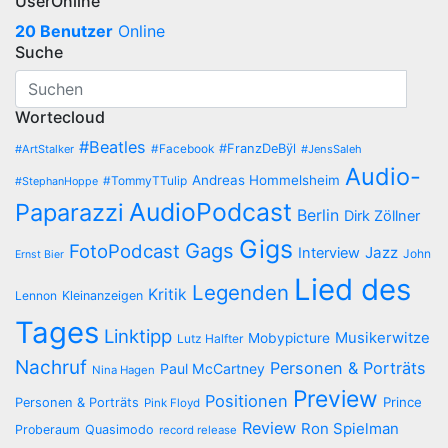
UserOnline
20 Benutzer
Online
Suche
Wortecloud
#Beatles
#Facebook
#FranzDeBÿl
#ArtStalker
#JensSaleh
Audio-
Andreas Hommelsheim
#TommyTTulip
#StephanHoppe
AudioPodcast
Paparazzi
Berlin
Dirk Zöllner
Gigs
Gags
FotoPodcast
Jazz
Interview
John
Ernst Bier
Lied des
Legenden
Kritik
Lennon
Kleinanzeigen
Tages
Linktipp
Musikerwitze
Mobypicture
Lutz Halfter
Nachruf
Personen & Porträts
Paul McCartney
Nina Hagen
Preview
Positionen
Prince
Personen & Porträts
Pink Floyd
Review
Ron Spielman
Proberaum
Quasimodo
record release