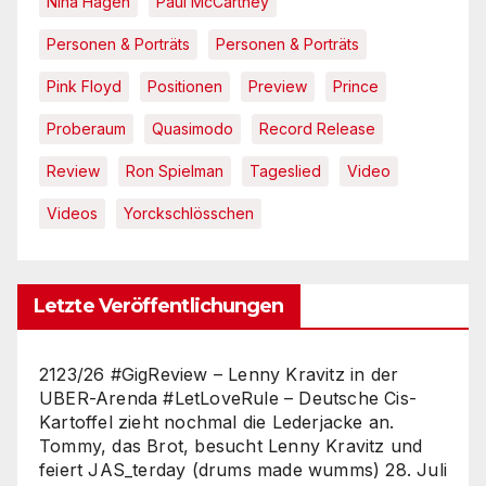
Nina Hagen
Paul McCartney
Personen & Porträts
Personen & Porträts
Pink Floyd
Positionen
Preview
Prince
Proberaum
Quasimodo
Record Release
Review
Ron Spielman
Tageslied
Video
Videos
Yorckschlösschen
Letzte Veröffentlichungen
2123/26 #GigReview – Lenny Kravitz in der
UBER-Arenda #LetLoveRule – Deutsche Cis-
Kartoffel zieht nochmal die Lederjacke an.
Tommy, das Brot, besucht Lenny Kravitz und
feiert JAS_terday (drums made wumms)
28. Juli