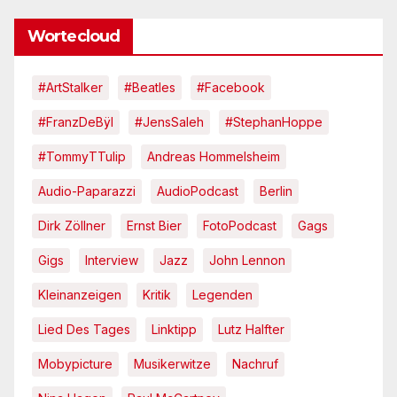
Wortecloud
#ArtStalker
#Beatles
#Facebook
#FranzDeBÿl
#JensSaleh
#StephanHoppe
#TommyTTulip
Andreas Hommelsheim
Audio-Paparazzi
AudioPodcast
Berlin
Dirk Zöllner
Ernst Bier
FotoPodcast
Gags
Gigs
Interview
Jazz
John Lennon
Kleinanzeigen
Kritik
Legenden
Lied Des Tages
Linktipp
Lutz Halfter
Mobypicture
Musikerwitze
Nachruf