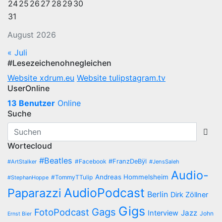
24
25
26
27
28
29
30
31
August 2026
« Juli
#Lesezeichenohnegleichen
Website xdrum.eu
Website tulipstagram.tv
UserOnline
13 Benutzer
Online
Suche
Wortecloud
#Beatles
#Facebook
#FranzDeBÿl
#ArtStalker
#JensSaleh
Audio-
Andreas Hommelsheim
#TommyTTulip
#StephanHoppe
AudioPodcast
Paparazzi
Berlin
Dirk Zöllner
Gigs
Gags
FotoPodcast
Jazz
Interview
John
Ernst Bier