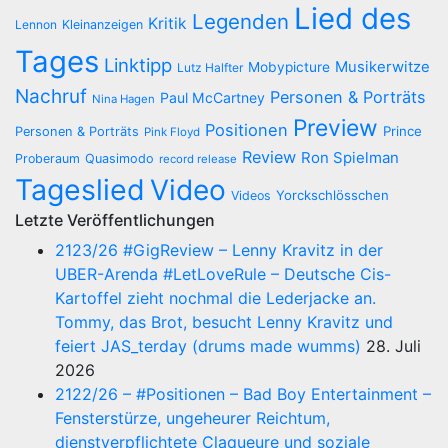
Lied des
Legenden
Kritik
Lennon
Kleinanzeigen
Tages
Linktipp
Musikerwitze
Mobypicture
Lutz Halfter
Nachruf
Personen & Porträts
Paul McCartney
Nina Hagen
Preview
Positionen
Prince
Personen & Porträts
Pink Floyd
Review
Ron Spielman
Proberaum
Quasimodo
record release
Tageslied
Video
Yorckschlösschen
Videos
Letzte Veröffentlichungen
2123/26 #GigReview – Lenny Kravitz in der
UBER-Arenda #LetLoveRule – Deutsche Cis-
Kartoffel zieht nochmal die Lederjacke an.
Tommy, das Brot, besucht Lenny Kravitz und
feiert JAS_terday (drums made wumms)
28. Juli
2026
2122/26 – #Positionen – Bad Boy Entertainment –
Fensterstürze, ungeheurer Reichtum,
dienstverpflichtete Claqueure und soziale