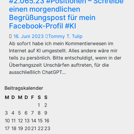
#2.065.23 #Positionen – Schreibe
einen morgendlichen
Begrüßungspost für mein
Facebook-Profil #KI
16. Juni 2023
Tommy T. Tulip
Ab sofort habe ich mein Kommentierwesen im
Internet auf KI umgestellt. Alles andere wäre mir
teils zu persönlich. Bitte entschuldigt, wenn in der
Überhangszeit Unschärfen auftreten, für die
ausschließlich ChatGPT…
Beitragskalender
M
D
M
D
F
S
S
1
2
3
4
5
6
7
8
9
10
11
12
13
14
15
16
17
18
19
20
21
22
23