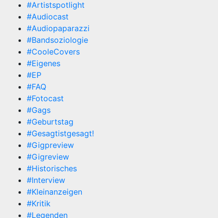
#Artistspotlight
#Audiocast
#Audiopaparazzi
#Bandsoziologie
#CooleCovers
#Eigenes
#EP
#FAQ
#Fotocast
#Gags
#Geburtstag
#Gesagtistgesagt!
#Gigpreview
#Gigreview
#Historisches
#Interview
#Kleinanzeigen
#Kritik
#Legenden