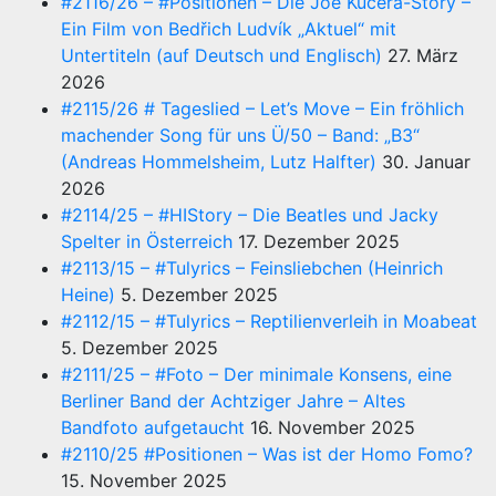
#2116/26 – #Positionen – Die Joe Kučera-Story –
Ein Film von Bedřich Ludvík „Aktuel“ mit
Untertiteln (auf Deutsch und Englisch)
27. März
2026
#2115/26 # Tageslied – Let’s Move – Ein fröhlich
machender Song für uns Ü/50 – Band: „B3“
(Andreas Hommelsheim, Lutz Halfter)
30. Januar
2026
#2114/25 – #HIStory – Die Beatles und Jacky
Spelter in Österreich
17. Dezember 2025
#2113/15 – #Tulyrics – Feinsliebchen (Heinrich
Heine)
5. Dezember 2025
#2112/15 – #Tulyrics – Reptilienverleih in Moabeat
5. Dezember 2025
#2111/25 – #Foto – Der minimale Konsens, eine
Berliner Band der Achtziger Jahre – Altes
Bandfoto aufgetaucht
16. November 2025
#2110/25 #Positionen – Was ist der Homo Fomo?
15. November 2025