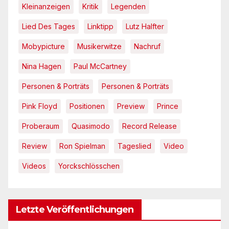
Kleinanzeigen
Kritik
Legenden
Lied Des Tages
Linktipp
Lutz Halfter
Mobypicture
Musikerwitze
Nachruf
Nina Hagen
Paul McCartney
Personen & Porträts
Personen & Porträts
Pink Floyd
Positionen
Preview
Prince
Proberaum
Quasimodo
Record Release
Review
Ron Spielman
Tageslied
Video
Videos
Yorckschlösschen
Letzte Veröffentlichungen