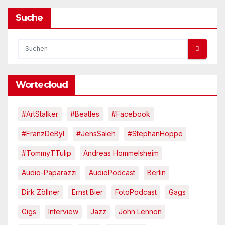
Suche
Wortecloud
#ArtStalker
#Beatles
#Facebook
#FranzDeBÿl
#JensSaleh
#StephanHoppe
#TommyTTulip
Andreas Hommelsheim
Audio-Paparazzi
AudioPodcast
Berlin
Dirk Zöllner
Ernst Bier
FotoPodcast
Gags
Gigs
Interview
Jazz
John Lennon