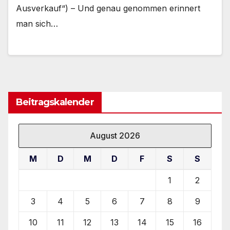
Ausverkauf“) – Und genau genommen erinnert
man sich…
Beitragskalender
August 2026
M
D
M
D
F
S
S
1
2
3
4
5
6
7
8
9
10
11
12
13
14
15
16