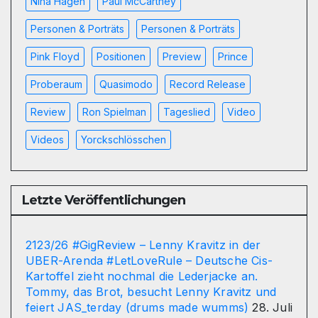
Nina Hagen
Paul McCartney
Personen & Porträts
Personen & Porträts
Pink Floyd
Positionen
Preview
Prince
Proberaum
Quasimodo
Record Release
Review
Ron Spielman
Tageslied
Video
Videos
Yorckschlösschen
Letzte Veröffentlichungen
2123/26 #GigReview – Lenny Kravitz in der
UBER-Arenda #LetLoveRule – Deutsche Cis-
Kartoffel zieht nochmal die Lederjacke an.
Tommy, das Brot, besucht Lenny Kravitz und
feiert JAS_terday (drums made wumms)
28. Juli