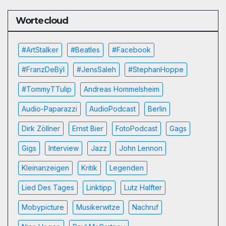
Wortecloud
#ArtStalker
#Beatles
#Facebook
#FranzDeBÿl
#JensSaleh
#StephanHoppe
#TommyTTulip
Andreas Hommelsheim
Audio-Paparazzi
AudioPodcast
Berlin
Dirk Zöllner
Ernst Bier
FotoPodcast
Gags
Gigs
Interview
Jazz
John Lennon
Kleinanzeigen
Kritik
Legenden
Lied Des Tages
Linktipp
Lutz Halfter
Mobypicture
Musikerwitze
Nachruf