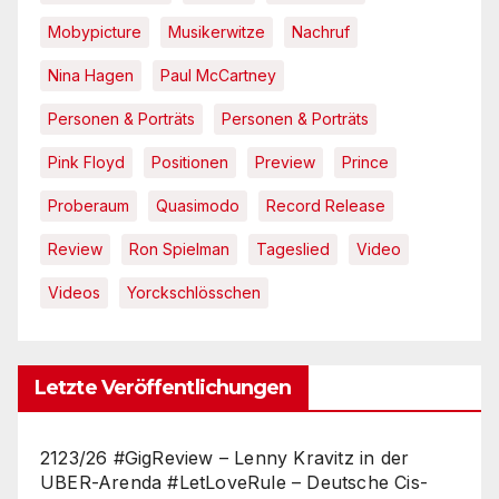
Mobypicture
Musikerwitze
Nachruf
Nina Hagen
Paul McCartney
Personen & Porträts
Personen & Porträts
Pink Floyd
Positionen
Preview
Prince
Proberaum
Quasimodo
Record Release
Review
Ron Spielman
Tageslied
Video
Videos
Yorckschlösschen
Letzte Veröffentlichungen
2123/26 #GigReview – Lenny Kravitz in der
UBER-Arenda #LetLoveRule – Deutsche Cis-