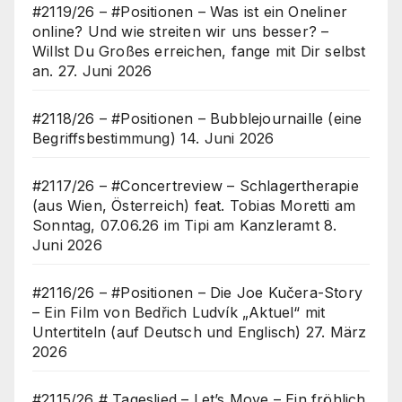
#2119/26 – #Positionen – Was ist ein Oneliner
online? Und wie streiten wir uns besser? –
Willst Du Großes erreichen, fange mit Dir selbst
an.
27. Juni 2026
#2118/26 – #Positionen – Bubblejournaille (eine
Begriffsbestimmung)
14. Juni 2026
#2117/26 – #Concertreview – Schlagertherapie
(aus Wien, Österreich) feat. Tobias Moretti am
Sonntag, 07.06.26 im Tipi am Kanzleramt
8.
Juni 2026
#2116/26 – #Positionen – Die Joe Kučera-Story
– Ein Film von Bedřich Ludvík „Aktuel“ mit
Untertiteln (auf Deutsch und Englisch)
27. März
2026
#2115/26 # Tageslied – Let’s Move – Ein fröhlich