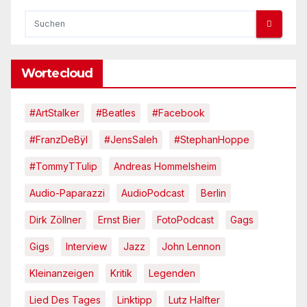
Wortecloud
#ArtStalker
#Beatles
#Facebook
#FranzDeBÿl
#JensSaleh
#StephanHoppe
#TommyTTulip
Andreas Hommelsheim
Audio-Paparazzi
AudioPodcast
Berlin
Dirk Zöllner
Ernst Bier
FotoPodcast
Gags
Gigs
Interview
Jazz
John Lennon
Kleinanzeigen
Kritik
Legenden
Lied Des Tages
Linktipp
Lutz Halfter