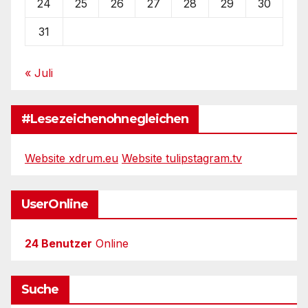
24
25
26
27
28
29
30
31
« Juli
#Lesezeichenohnegleichen
Website xdrum.eu
Website tulipstagram.tv
UserOnline
24 Benutzer
Online
Suche