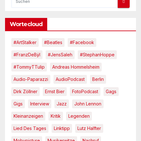
Wortecloud
#ArtStalker
#Beatles
#Facebook
#FranzDeBÿl
#JensSaleh
#StephanHoppe
#TommyTTulip
Andreas Hommelsheim
Audio-Paparazzi
AudioPodcast
Berlin
Dirk Zöllner
Ernst Bier
FotoPodcast
Gags
Gigs
Interview
Jazz
John Lennon
Kleinanzeigen
Kritik
Legenden
Lied Des Tages
Linktipp
Lutz Halfter
Mobypicture
Musikerwitze
Nachruf