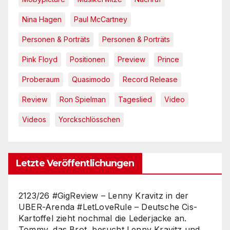
Nina Hagen
Paul McCartney
Personen & Porträts
Personen & Porträts
Pink Floyd
Positionen
Preview
Prince
Proberaum
Quasimodo
Record Release
Review
Ron Spielman
Tageslied
Video
Videos
Yorckschlösschen
Letzte Veröffentlichungen
2123/26 #GigReview – Lenny Kravitz in der
UBER-Arenda #LetLoveRule – Deutsche Cis-
Kartoffel zieht nochmal die Lederjacke an.
Tommy, das Brot, besucht Lenny Kravitz und