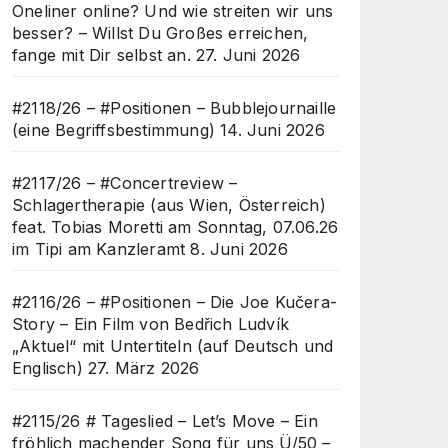
Oneliner online? Und wie streiten wir uns
besser? – Willst Du Großes erreichen,
fange mit Dir selbst an.
27. Juni 2026
#2118/26 – #Positionen – Bubblejournaille
(eine Begriffsbestimmung)
14. Juni 2026
#2117/26 – #Concertreview –
Schlagertherapie (aus Wien, Österreich)
feat. Tobias Moretti am Sonntag, 07.06.26
im Tipi am Kanzleramt
8. Juni 2026
#2116/26 – #Positionen – Die Joe Kučera-
Story – Ein Film von Bedřich Ludvík
„Aktuel“ mit Untertiteln (auf Deutsch und
Englisch)
27. März 2026
#2115/26 # Tageslied – Let’s Move – Ein
fröhlich machender Song für uns Ü/50 –