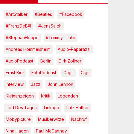
#ArtStalker
#Beatles
#Facebook
#FranzDeBÿl
#JensSaleh
#StephanHoppe
#TommyTTulip
Andreas Hommelsheim
Audio-Paparazzi
AudioPodcast
Berlin
Dirk Zöllner
Ernst Bier
FotoPodcast
Gags
Gigs
Interview
Jazz
John Lennon
Kleinanzeigen
Kritik
Legenden
Lied Des Tages
Linktipp
Lutz Halfter
Mobypicture
Musikerwitze
Nachruf
Nina Hagen
Paul McCartney