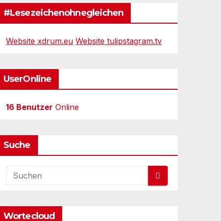
#Lesezeichenohnegleichen
Website xdrum.eu
Website tulipstagram.tv
UserOnline
16 Benutzer
Online
Suche
Wortecloud