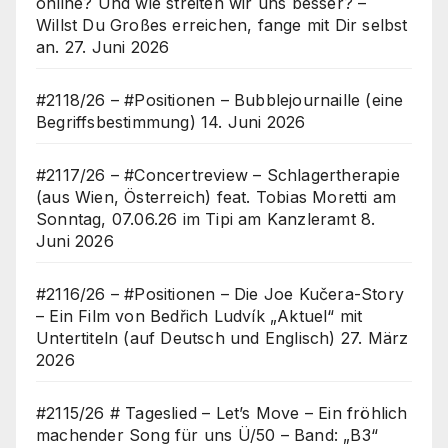
online? Und wie streiten wir uns besser? –
Willst Du Großes erreichen, fange mit Dir selbst
an.
27. Juni 2026
#2118/26 – #Positionen – Bubblejournaille (eine
Begriffsbestimmung)
14. Juni 2026
#2117/26 – #Concertreview – Schlagertherapie
(aus Wien, Österreich) feat. Tobias Moretti am
Sonntag, 07.06.26 im Tipi am Kanzleramt
8.
Juni 2026
#2116/26 – #Positionen – Die Joe Kučera-Story
– Ein Film von Bedřich Ludvík „Aktuel“ mit
Untertiteln (auf Deutsch und Englisch)
27. März
2026
#2115/26 # Tageslied – Let’s Move – Ein fröhlich
machender Song für uns Ü/50 – Band: „B3“