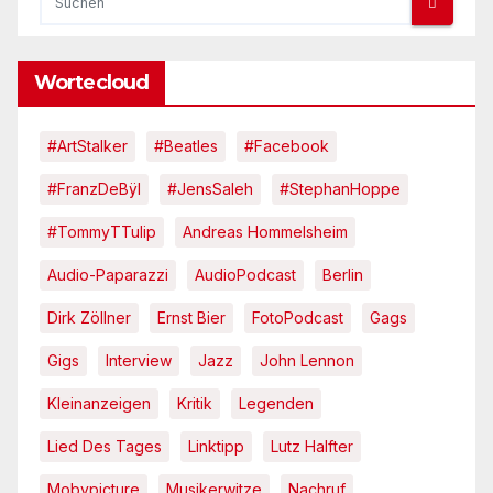
Wortecloud
#ArtStalker
#Beatles
#Facebook
#FranzDeBÿl
#JensSaleh
#StephanHoppe
#TommyTTulip
Andreas Hommelsheim
Audio-Paparazzi
AudioPodcast
Berlin
Dirk Zöllner
Ernst Bier
FotoPodcast
Gags
Gigs
Interview
Jazz
John Lennon
Kleinanzeigen
Kritik
Legenden
Lied Des Tages
Linktipp
Lutz Halfter
Mobypicture
Musikerwitze
Nachruf