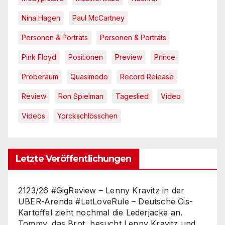
Nina Hagen
Paul McCartney
Personen & Porträts
Personen & Porträts
Pink Floyd
Positionen
Preview
Prince
Proberaum
Quasimodo
Record Release
Review
Ron Spielman
Tageslied
Video
Videos
Yorckschlösschen
Letzte Veröffentlichungen
2123/26 #GigReview – Lenny Kravitz in der
UBER-Arenda #LetLoveRule – Deutsche Cis-
Kartoffel zieht nochmal die Lederjacke an.
Tommy, das Brot, besucht Lenny Kravitz und