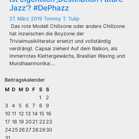
Jazz‘? #DePhazz
27. März 2019
Tommy T. Tulip
Das rote Modell Chilizone oder anders Chillzone
hat inzwischen die Boyzone der
Trivialmusikliteratur ersetzt und vollständig
verdrängt. Capsai ziehen! Auf dem Balkon, als
immerrotes Klettergewächs, Brasilian Waxing und
Mundhaarmonika:…
Beitragskalender
M
D
M
D
F
S
S
1
2
3
4
5
6
7
8
9
10
11
12
13
14
15
16
17
18
19
20
21
22
23
24
25
26
27
28
29
30
31