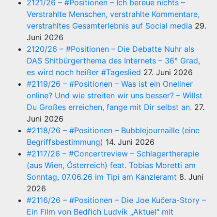
2121/26 – #Positionen – Ich bereue nichts –
Verstrahlte Menschen, verstrahlte Kommentare,
verstrahltes Gesamterlebnis auf Social media
29.
Juni 2026
2120/26 – #Positionen – Die Debatte Nuhr als
DAS Shitbürgerthema des Internets – 36° Grad,
es wird noch heißer #Tageslied
27. Juni 2026
#2119/26 – #Positionen – Was ist ein Oneliner
online? Und wie streiten wir uns besser? – Willst
Du Großes erreichen, fange mit Dir selbst an.
27.
Juni 2026
#2118/26 – #Positionen – Bubblejournaille (eine
Begriffsbestimmung)
14. Juni 2026
#2117/26 – #Concertreview – Schlagertherapie
(aus Wien, Österreich) feat. Tobias Moretti am
Sonntag, 07.06.26 im Tipi am Kanzleramt
8. Juni
2026
#2116/26 – #Positionen – Die Joe Kučera-Story –
Ein Film von Bedřich Ludvík „Aktuel“ mit