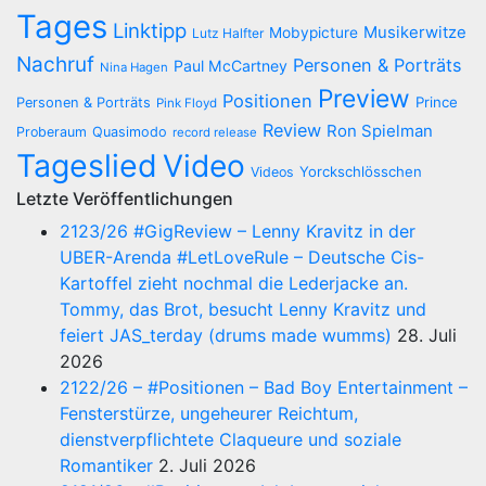
Tages
Linktipp
Musikerwitze
Mobypicture
Lutz Halfter
Nachruf
Personen & Porträts
Paul McCartney
Nina Hagen
Preview
Positionen
Prince
Personen & Porträts
Pink Floyd
Review
Ron Spielman
Proberaum
Quasimodo
record release
Tageslied
Video
Yorckschlösschen
Videos
Letzte Veröffentlichungen
2123/26 #GigReview – Lenny Kravitz in der
UBER-Arenda #LetLoveRule – Deutsche Cis-
Kartoffel zieht nochmal die Lederjacke an.
Tommy, das Brot, besucht Lenny Kravitz und
feiert JAS_terday (drums made wumms)
28. Juli
2026
2122/26 – #Positionen – Bad Boy Entertainment –
Fensterstürze, ungeheurer Reichtum,
dienstverpflichtete Claqueure und soziale
Romantiker
2. Juli 2026