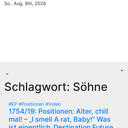
Zum
So.. Aug. 9th, 2026
Inhalt
Blackbirds.TV - Berlin
springen
fletscht seine Szene
Zur Musikszene im weltweiten Berliner Speckgürtel
Schlagwort:
Söhne
#EP
#Positionen
#Video
1754/19: Positionen: Alter, chill
mal! – „I smell A rat, Baby!“ Was
ist eigentlich ‚Destination Future