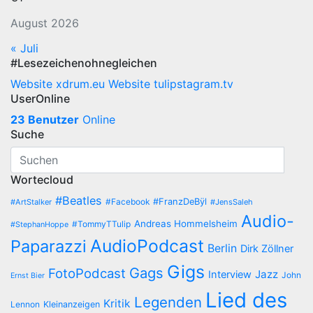
August 2026
« Juli
#Lesezeichenohnegleichen
Website xdrum.eu
Website tulipstagram.tv
UserOnline
23 Benutzer
Online
Suche
Wortecloud
#Beatles
#Facebook
#FranzDeBÿl
#ArtStalker
#JensSaleh
Audio-
Andreas Hommelsheim
#TommyTTulip
#StephanHoppe
AudioPodcast
Paparazzi
Berlin
Dirk Zöllner
Gigs
Gags
FotoPodcast
Jazz
Interview
John
Ernst Bier
Lied des
Legenden
Kritik
Lennon
Kleinanzeigen