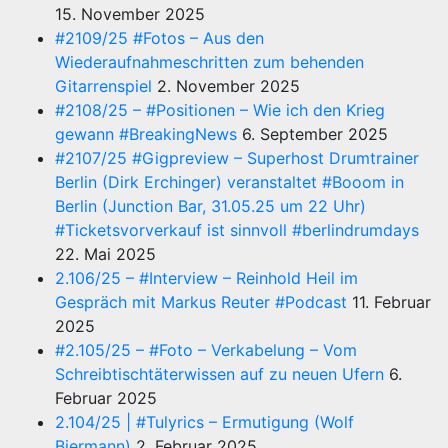
15. November 2025
#2109/25 #Fotos – Aus den
Wiederaufnahmeschritten zum behenden
Gitarrenspiel
2. November 2025
#2108/25 – #Positionen – Wie ich den Krieg
gewann #BreakingNews
6. September 2025
#2107/25 #Gigpreview – Superhost Drumtrainer
Berlin (Dirk Erchinger) veranstaltet #Booom in
Berlin (Junction Bar, 31.05.25 um 22 Uhr)
#Ticketsvorverkauf ist sinnvoll #berlindrumdays
22. Mai 2025
2.106/25 – #Interview – Reinhold Heil im
Gespräch mit Markus Reuter #Podcast
11. Februar
2025
#2.105/25 – #Foto – Verkabelung – Vom
Schreibtischtäterwissen auf zu neuen Ufern
6.
Februar 2025
2.104/25 | #Tulyrics – Ermutigung (Wolf
Biermann)
2. Februar 2025