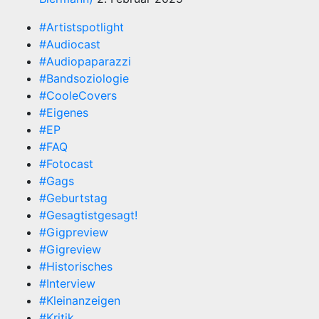
#Artistspotlight
#Audiocast
#Audiopaparazzi
#Bandsoziologie
#CooleCovers
#Eigenes
#EP
#FAQ
#Fotocast
#Gags
#Geburtstag
#Gesagtistgesagt!
#Gigpreview
#Gigreview
#Historisches
#Interview
#Kleinanzeigen
#Kritik