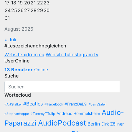
17
18
19
20
21
22
23
24
25
26
27
28
29
30
31
August 2026
« Juli
#Lesezeichenohnegleichen
Website xdrum.eu
Website tulipstagram.tv
UserOnline
13 Benutzer
Online
Suche
Wortecloud
#Beatles
#Facebook
#FranzDeBÿl
#ArtStalker
#JensSaleh
Audio-
Andreas Hommelsheim
#TommyTTulip
#StephanHoppe
AudioPodcast
Paparazzi
Berlin
Dirk Zöllner