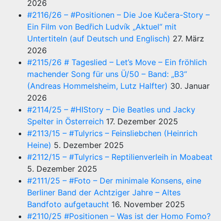
2026
#2116/26 – #Positionen – Die Joe Kučera-Story –
Ein Film von Bedřich Ludvík „Aktuel“ mit
Untertiteln (auf Deutsch und Englisch)
27. März
2026
#2115/26 # Tageslied – Let’s Move – Ein fröhlich
machender Song für uns Ü/50 – Band: „B3“
(Andreas Hommelsheim, Lutz Halfter)
30. Januar
2026
#2114/25 – #HIStory – Die Beatles und Jacky
Spelter in Österreich
17. Dezember 2025
#2113/15 – #Tulyrics – Feinsliebchen (Heinrich
Heine)
5. Dezember 2025
#2112/15 – #Tulyrics – Reptilienverleih in Moabeat
5. Dezember 2025
#2111/25 – #Foto – Der minimale Konsens, eine
Berliner Band der Achtziger Jahre – Altes
Bandfoto aufgetaucht
16. November 2025
#2110/25 #Positionen – Was ist der Homo Fomo?