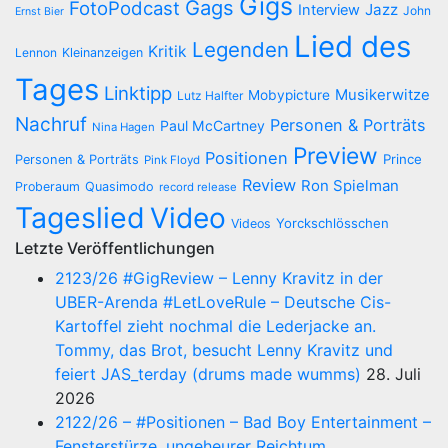
Gigs
Gags
FotoPodcast
Jazz
Interview
John
Ernst Bier
Lied des
Legenden
Kritik
Lennon
Kleinanzeigen
Tages
Linktipp
Musikerwitze
Mobypicture
Lutz Halfter
Nachruf
Personen & Porträts
Paul McCartney
Nina Hagen
Preview
Positionen
Prince
Personen & Porträts
Pink Floyd
Review
Ron Spielman
Proberaum
Quasimodo
record release
Tageslied
Video
Yorckschlösschen
Videos
Letzte Veröffentlichungen
2123/26 #GigReview – Lenny Kravitz in der
UBER-Arenda #LetLoveRule – Deutsche Cis-
Kartoffel zieht nochmal die Lederjacke an.
Tommy, das Brot, besucht Lenny Kravitz und
feiert JAS_terday (drums made wumms)
28. Juli
2026
2122/26 – #Positionen – Bad Boy Entertainment –
Fensterstürze, ungeheurer Reichtum,