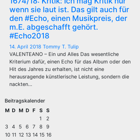
1674/18: Kritik: Ich mag Kritik nur
wenn sie laut ist. Das gilt auch für
den #Echo, einen Musikpreis, der
m.E. abgeschafft gehört.
#Echo2018
14. April 2018
Tommy T. Tulip
VALENTEANO – Ein und Alles Das wesentliche
Kriterium dafür, einen Echo für das Album oder den
Hit des Jahres zu erhalten, ist nicht eine
herausragende künstlerische Leistung, sondern die
nackten…
Beitragskalender
M
D
M
D
F
S
S
1
2
3
4
5
6
7
8
9
10
11
12
13
14
15
16