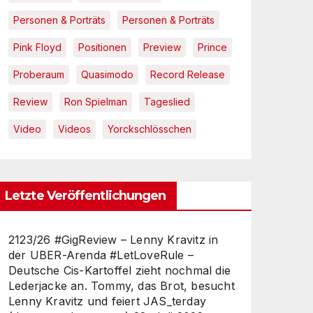
Personen & Porträts
Personen & Porträts
Pink Floyd
Positionen
Preview
Prince
Proberaum
Quasimodo
Record Release
Review
Ron Spielman
Tageslied
Video
Videos
Yorckschlösschen
Letzte Veröffentlichungen
2123/26 #GigReview – Lenny Kravitz in
der UBER-Arenda #LetLoveRule –
Deutsche Cis-Kartoffel zieht nochmal die
Lederjacke an. Tommy, das Brot, besucht
Lenny Kravitz und feiert JAS_terday