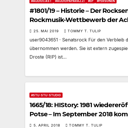
#AUDIOCAST
#AUDIOPAPARAZZI
#EP
#PERSONEN
#1801/19 – Historie – Der Rocks
Rockmusik-Wettbewerb der Acht
25. MAI 2019
TOMMY T. TULIP
user9043651 · Senatsrock Für den Verbleib d
übernommen werden. Sie ist extern zugespi
Droste (RIP) ist…
#STU-STU-STUDIO
1665/18: HIStory: 1981 wiedererö
Potse – Im September 2018 komm
5. APRIL 2018
TOMMY T. TULIP