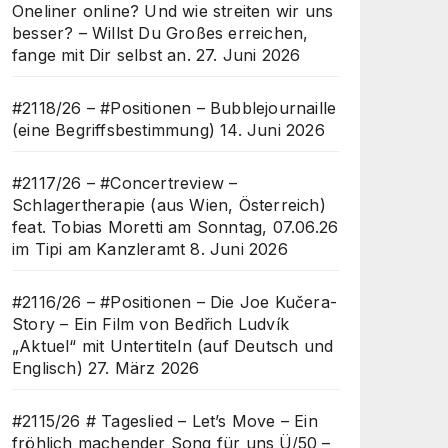
Oneliner online? Und wie streiten wir uns
besser? – Willst Du Großes erreichen,
fange mit Dir selbst an.
27. Juni 2026
#2118/26 – #Positionen – Bubblejournaille
(eine Begriffsbestimmung)
14. Juni 2026
#2117/26 – #Concertreview –
Schlagertherapie (aus Wien, Österreich)
feat. Tobias Moretti am Sonntag, 07.06.26
im Tipi am Kanzleramt
8. Juni 2026
#2116/26 – #Positionen – Die Joe Kučera-
Story – Ein Film von Bedřich Ludvík
„Aktuel“ mit Untertiteln (auf Deutsch und
Englisch)
27. März 2026
#2115/26 # Tageslied – Let’s Move – Ein
fröhlich machender Song für uns Ü/50 –