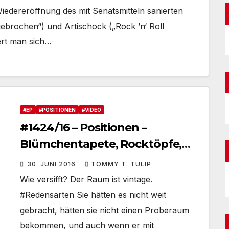
iedereröffnung des mit Senatsmitteln sanierten
gebrochen“) und Artischock („Rock ’n‘ Roll
rt man sich…
#EP
#POSITIONEN
#VIDEO
#1424/16 – Positionen –
Blümchentapete, Rocktöpfe,
Übungsräume und
30. JUNI 2016
TOMMY T. TULIP
Schlagzeuger in #Berlin
Wie versifft? Der Raum ist vintage.
#Proberaum – eine
#Redensarten Sie hätten es nicht weit
Situationstragik
gebracht, hätten sie nicht einen Proberaum
bekommen, und auch wenn er mit