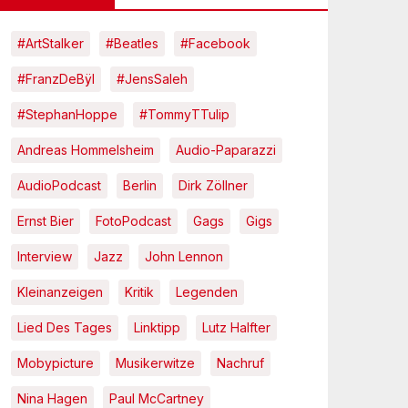
#ArtStalker
#Beatles
#Facebook
#FranzDeBÿl
#JensSaleh
#StephanHoppe
#TommyTTulip
Andreas Hommelsheim
Audio-Paparazzi
AudioPodcast
Berlin
Dirk Zöllner
Ernst Bier
FotoPodcast
Gags
Gigs
Interview
Jazz
John Lennon
Kleinanzeigen
Kritik
Legenden
Lied Des Tages
Linktipp
Lutz Halfter
Mobypicture
Musikerwitze
Nachruf
Nina Hagen
Paul McCartney