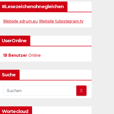
#Lesezeichenohnegleichen
Website xdrum.eu
Website tulipstagram.tv
UserOnline
18 Benutzer
Online
Suche
Wortecloud