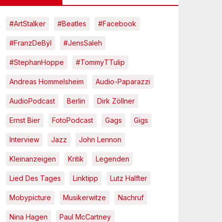
#ArtStalker
#Beatles
#Facebook
#FranzDeBÿl
#JensSaleh
#StephanHoppe
#TommyTTulip
Andreas Hommelsheim
Audio-Paparazzi
AudioPodcast
Berlin
Dirk Zöllner
Ernst Bier
FotoPodcast
Gags
Gigs
Interview
Jazz
John Lennon
Kleinanzeigen
Kritik
Legenden
Lied Des Tages
Linktipp
Lutz Halfter
Mobypicture
Musikerwitze
Nachruf
Nina Hagen
Paul McCartney