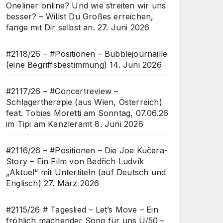
Oneliner online? Und wie streiten wir uns
besser? – Willst Du Großes erreichen,
fange mit Dir selbst an.
27. Juni 2026
#2118/26 – #Positionen – Bubblejournaille
(eine Begriffsbestimmung)
14. Juni 2026
#2117/26 – #Concertreview –
Schlagertherapie (aus Wien, Österreich)
feat. Tobias Moretti am Sonntag, 07.06.26
im Tipi am Kanzleramt
8. Juni 2026
#2116/26 – #Positionen – Die Joe Kučera-
Story – Ein Film von Bedřich Ludvík
„Aktuel“ mit Untertiteln (auf Deutsch und
Englisch)
27. März 2026
#2115/26 # Tageslied – Let’s Move – Ein
fröhlich machender Song für uns Ü/50 –