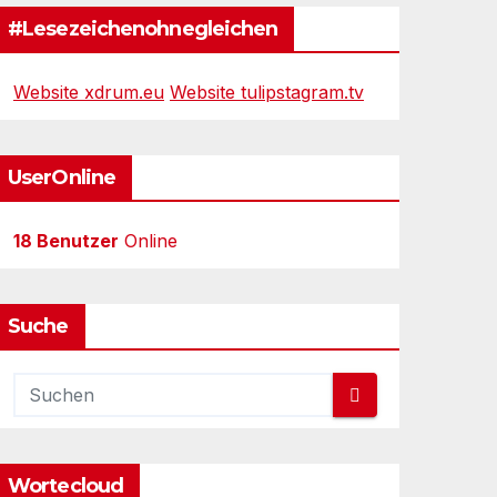
#Lesezeichenohnegleichen
Website xdrum.eu
Website tulipstagram.tv
UserOnline
18 Benutzer
Online
Suche
Wortecloud