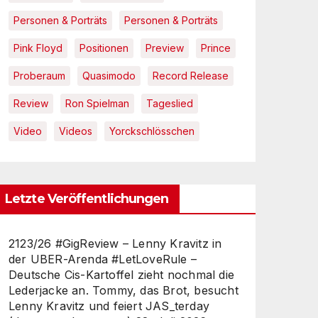
Personen & Porträts
Personen & Porträts
Pink Floyd
Positionen
Preview
Prince
Proberaum
Quasimodo
Record Release
Review
Ron Spielman
Tageslied
Video
Videos
Yorckschlösschen
Letzte Veröffentlichungen
2123/26 #GigReview – Lenny Kravitz in
der UBER-Arenda #LetLoveRule –
Deutsche Cis-Kartoffel zieht nochmal die
Lederjacke an. Tommy, das Brot, besucht
Lenny Kravitz und feiert JAS_terday