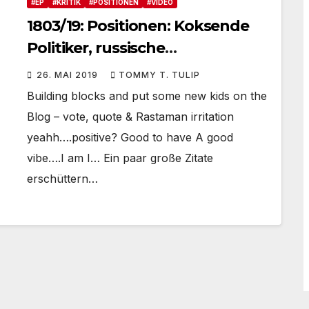
#EP
#KRITIK
#POSITIONEN
#VIDEO
1803/19: Positionen: Koksende
Politiker, russische
Millionärsnutten,
26. MAI 2019
TOMMY T. TULIP
Suchtprobleme, Europa-Wahl
Building blocks and put some new kids on the
und Musiker sein heute
Blog – vote, quote & Rastaman irritation
yeahh….positive? Good to have A good
vibe….I am I… Ein paar große Zitate
erschüttern…