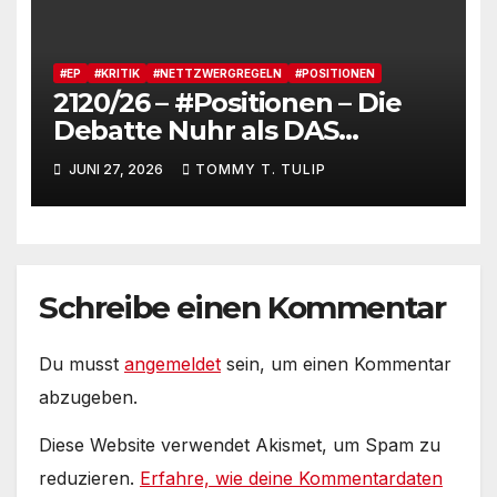
#EP
#KRITIK
#NETTZWERGREGELN
#POSITIONEN
2120/26 – #Positionen – Die
Debatte Nuhr als DAS
Shitbürgerthema des
JUNI 27, 2026
TOMMY T. TULIP
Internets – 36° Grad, es wird
noch heißer #Tageslied
Schreibe einen Kommentar
Du musst
angemeldet
sein, um einen Kommentar
abzugeben.
Diese Website verwendet Akismet, um Spam zu
reduzieren.
Erfahre, wie deine Kommentardaten