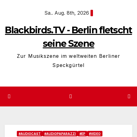
Zum
Sa.. Aug. 8th, 2026
Inhalt
springen
Blackbirds.TV - Berlin fletscht
seine Szene
Zur Musikszene im weltweiten Berliner
Speckgürtel
#AUDIOCAST
#AUDIOPAPARAZZI
#EP
#VIDEO