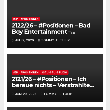
#EP
#POSITIONEN
2122/26 – #Positionen – Bad
Boy Entertainment –
Fensterstürze, ungeheurer
JULI 2, 2026
TOMMY T. TULIP
Reichtum,
dienstverpflichtete
Claqueure und soziale
Romantiker
#EP
#POSITIONEN
#STU-STU-STUDIO
2121/26 – #Positionen – Ich
bereue nichts – Verstrahlte
Menschen, verstrahlte
JUNI 29, 2026
TOMMY T. TULIP
Kommentare, verstrahltes
Gesamterlebnis auf Social
media