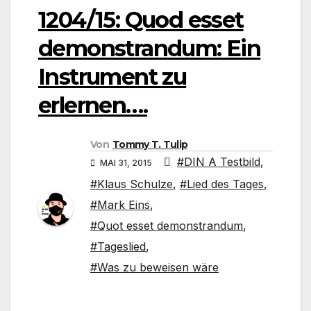
1204/15: Quod esset
demonstrandum: Ein
Instrument zu
erlernen….
Von
Tommy T. Tulip
#DIN A Testbild
,
MAI 31, 2015
#Klaus Schulze
,
#Lied des Tages
,
#Mark Eins
,
#Quot esset demonstrandum
,
#Tageslied
,
#Was zu beweisen wäre