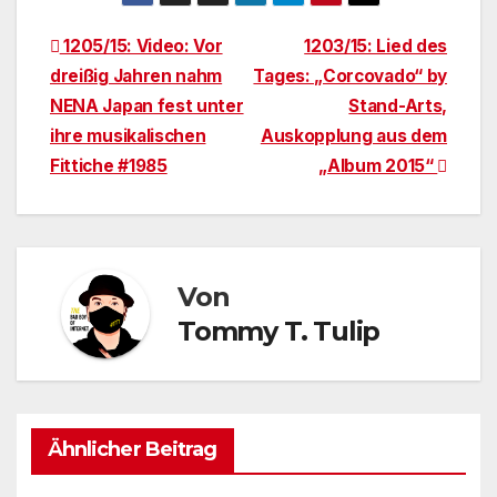
Beitragsnavigation
1205/15: Video: Vor
1203/15: Lied des
dreißig Jahren nahm
Tages: „Corcovado“ by
NENA Japan fest unter
Stand-Arts,
ihre musikalischen
Auskopplung aus dem
Fittiche #1985
„Album 2015“
Von
Tommy T. Tulip
Ähnlicher Beitrag