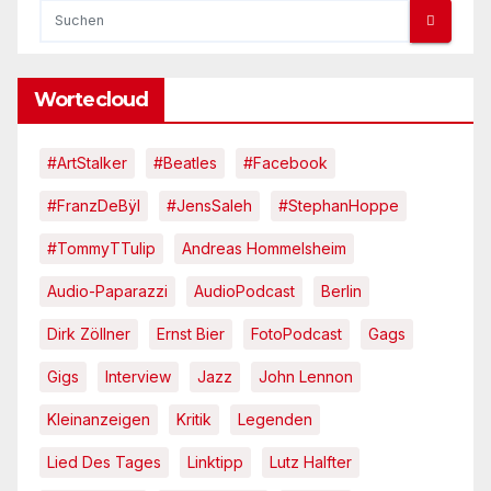
Wortecloud
#ArtStalker
#Beatles
#Facebook
#FranzDeBÿl
#JensSaleh
#StephanHoppe
#TommyTTulip
Andreas Hommelsheim
Audio-Paparazzi
AudioPodcast
Berlin
Dirk Zöllner
Ernst Bier
FotoPodcast
Gags
Gigs
Interview
Jazz
John Lennon
Kleinanzeigen
Kritik
Legenden
Lied Des Tages
Linktipp
Lutz Halfter