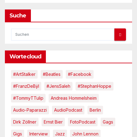
Suche
Wortecloud
#ArtStalker
#Beatles
#Facebook
#FranzDeBÿl
#JensSaleh
#StephanHoppe
#TommyTTulip
Andreas Hommelsheim
Audio-Paparazzi
AudioPodcast
Berlin
Dirk Zöllner
Ernst Bier
FotoPodcast
Gags
Gigs
Interview
Jazz
John Lennon