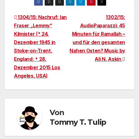
Beitragsnavigation
1304/15: Nachruf: Ian
1302/15:
Fraser „Lemmy“
AudioPaparazzi: 45
Kilmister (* 24.
Minuten für Ramallah –
Dezember 1945 in
und für den gesamten
Stoke-on-Trent,
Nahen Osten? Music by
England; † 28.
Ali N. Askin
Dezember 2015 Los
Angeles, USA)
Von
Tommy T. Tulip