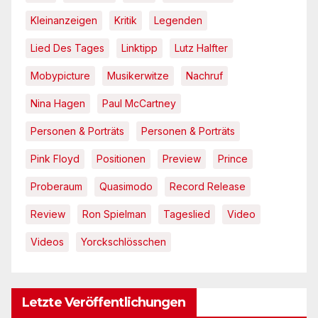
Kleinanzeigen
Kritik
Legenden
Lied Des Tages
Linktipp
Lutz Halfter
Mobypicture
Musikerwitze
Nachruf
Nina Hagen
Paul McCartney
Personen & Porträts
Personen & Porträts
Pink Floyd
Positionen
Preview
Prince
Proberaum
Quasimodo
Record Release
Review
Ron Spielman
Tageslied
Video
Videos
Yorckschlösschen
Letzte Veröffentlichungen