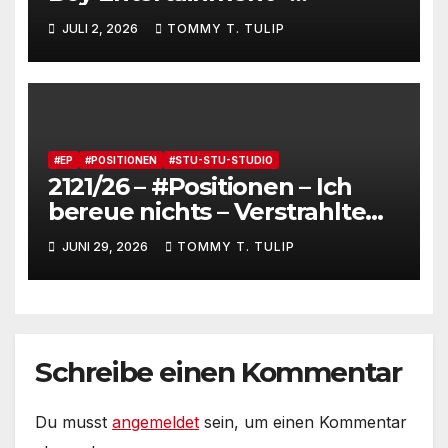
Fensterstürze, ungeheurer
JULI 2, 2026
TOMMY T. TULIP
Reichtum,
dienstverpflichtete
Claqueure und soziale
Romantiker
#EP
#POSITIONEN
#STU-STU-STUDIO
2121/26 – #Positionen – Ich
bereue nichts – Verstrahlte
Menschen, verstrahlte
JUNI 29, 2026
TOMMY T. TULIP
Kommentare, verstrahltes
Gesamterlebnis auf Social
media
Schreibe einen Kommentar
Du musst
angemeldet
sein, um einen Kommentar