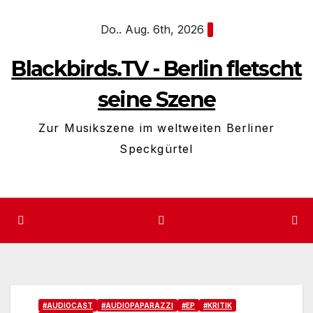
Zum
Do.. Aug. 6th, 2026
Inhalt
springen
Blackbirds.TV - Berlin fletscht
seine Szene
Zur Musikszene im weltweiten Berliner
Speckgürtel
#AUDIOCAST
#AUDIOPAPARAZZI
#EP
#KRITIK