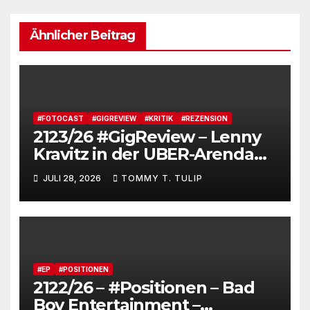
Ähnlicher Beitrag
#FOTOCAST
#GIGREVIEW
#KRITIK
#REZENSION
2123/26 #GigReview – Lenny
Kravitz in der UBER-Arenda
#LetLoveRule – Deutsche Cis-
JULI 28, 2026
TOMMY T. TULIP
Kartoffel zieht nochmal die
Lederjacke an. Tommy, das
Brot, besucht Lenny Kravitz
und feiert JAS_terday (drums
made wumms)
#EP
#POSITIONEN
2122/26 – #Positionen – Bad
Boy Entertainment –