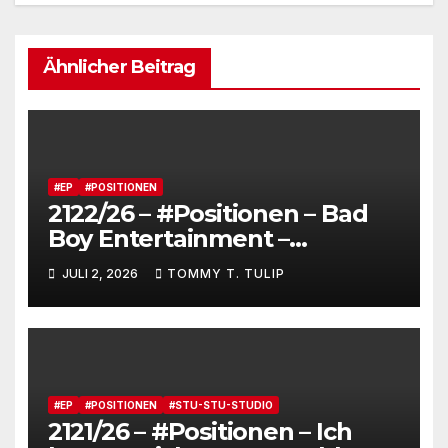
Ähnlicher Beitrag
#EP
#POSITIONEN
2122/26 – #Positionen – Bad
Boy Entertainment –
Fensterstürze, ungeheurer
JULI 2, 2026
TOMMY T. TULIP
Reichtum,
dienstverpflichtete
Claqueure und soziale
Romantiker
#EP
#POSITIONEN
#STU-STU-STUDIO
2121/26 – #Positionen – Ich