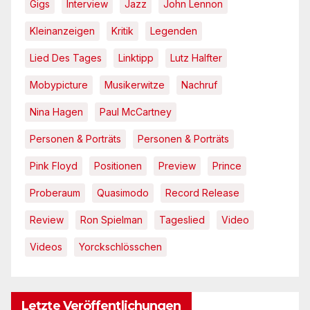
Gigs
Interview
Jazz
John Lennon
Kleinanzeigen
Kritik
Legenden
Lied Des Tages
Linktipp
Lutz Halfter
Mobypicture
Musikerwitze
Nachruf
Nina Hagen
Paul McCartney
Personen & Porträts
Personen & Porträts
Pink Floyd
Positionen
Preview
Prince
Proberaum
Quasimodo
Record Release
Review
Ron Spielman
Tageslied
Video
Videos
Yorckschlösschen
Letzte Veröffentlichungen