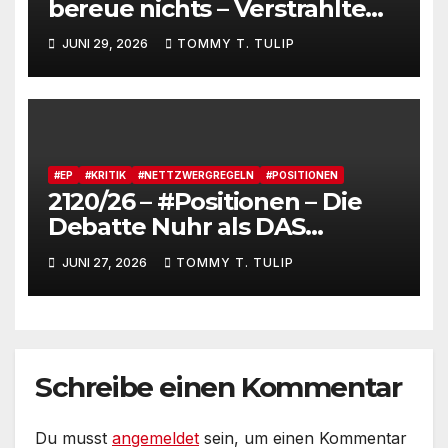
bereue nichts – Verstrahlte
Menschen, verstrahlte
JUNI 29, 2026
TOMMY T. TULIP
Kommentare, verstrahltes
Gesamterlebnis auf Social
media
#EP
#KRITIK
#NETTZWERGREGELN
#POSITIONEN
2120/26 – #Positionen – Die
Debatte Nuhr als DAS
Shitbürgerthema des
JUNI 27, 2026
TOMMY T. TULIP
Internets – 36° Grad, es wird
noch heißer #Tageslied
Schreibe einen Kommentar
Du musst
angemeldet
sein, um einen Kommentar