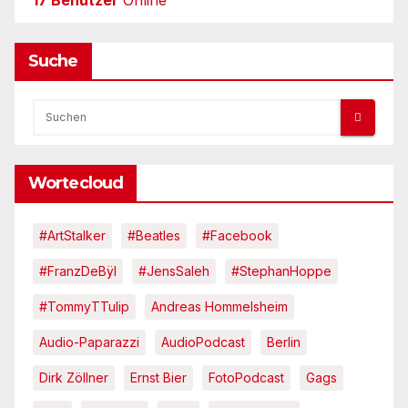
Suche
Wortecloud
#ArtStalker
#Beatles
#Facebook
#FranzDeBÿl
#JensSaleh
#StephanHoppe
#TommyTTulip
Andreas Hommelsheim
Audio-Paparazzi
AudioPodcast
Berlin
Dirk Zöllner
Ernst Bier
FotoPodcast
Gags