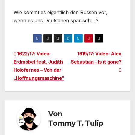
Wie kommt es eigentlich den Russen vor,
wenn es uns Deutschen spanisch….?
Beitragsnavigation
1622/17: Video:
1619/17: Video: Alex
Erdmöbel feat. Judith
Sebastian – Is it gone?
Holofernes – Von der
„Hoffnungsmaschine“
Von
Tommy T. Tulip