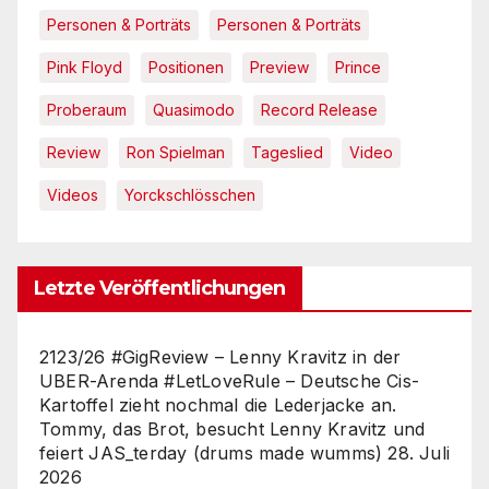
Personen & Porträts
Personen & Porträts
Pink Floyd
Positionen
Preview
Prince
Proberaum
Quasimodo
Record Release
Review
Ron Spielman
Tageslied
Video
Videos
Yorckschlösschen
Letzte Veröffentlichungen
2123/26 #GigReview – Lenny Kravitz in der
UBER-Arenda #LetLoveRule – Deutsche Cis-
Kartoffel zieht nochmal die Lederjacke an.
Tommy, das Brot, besucht Lenny Kravitz und
feiert JAS_terday (drums made wumms)
28. Juli
2026