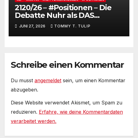
2120/26 – #Positionen – Die
Debatte Nuhr als DAS
Shitbürgerthema des
JUNI 27, 2026
TOMMY T. TULIP
Internets – 36° Grad, es wird
noch heißer #Tageslied
Schreibe einen Kommentar
Du musst
angemeldet
sein, um einen Kommentar
abzugeben.
Diese Website verwendet Akismet, um Spam zu
reduzieren.
Erfahre, wie deine Kommentardaten
verarbeitet werden.