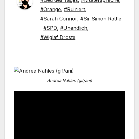
#Lied des Tages
,
#Muttersprache
,
#Orange
,
#Ruiniert
,
#Sarah Connor
,
#Sir Simon Rattle
,
#SPD
,
#Unendlich
,
#Wiglaf Droste
Andrea Nahles (gif/ani)