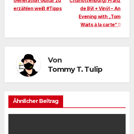
Generation Guitar zu
Charlottenburg) Franz
erzählen weiß #Tipps
de Bÿl + Vinÿl – An
Evening with „Tom
Waits á la carte“
Von
Tommy T. Tulip
Ähnlicher Beitrag