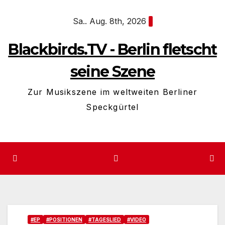
Zum
Sa.. Aug. 8th, 2026
Inhalt
springen
Blackbirds.TV - Berlin fletscht
seine Szene
Zur Musikszene im weltweiten Berliner
Speckgürtel
#EP
#POSITIONEN
#TAGESLIED
#VIDEO