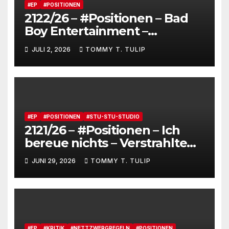
#EP
#POSITIONEN
2122/26 – #Positionen – Bad
Boy Entertainment –
Fensterstürze, ungeheurer
JULI 2, 2026
TOMMY T. TULIP
Reichtum,
dienstverpflichtete
Claqueure und soziale
Romantiker
#EP
#POSITIONEN
#STU-STU-STUDIO
2121/26 – #Positionen – Ich
bereue nichts – Verstrahlte
Menschen, verstrahlte
JUNI 29, 2026
TOMMY T. TULIP
Kommentare, verstrahltes
Gesamterlebnis auf Social
media
#EP
#KRITIK
#NETTZWERGREGELN
#POSITIONEN