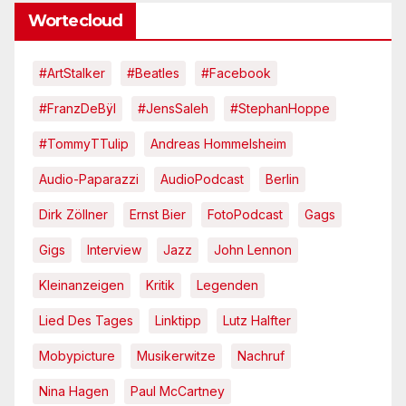
Wortecloud
#ArtStalker
#Beatles
#Facebook
#FranzDeBÿl
#JensSaleh
#StephanHoppe
#TommyTTulip
Andreas Hommelsheim
Audio-Paparazzi
AudioPodcast
Berlin
Dirk Zöllner
Ernst Bier
FotoPodcast
Gags
Gigs
Interview
Jazz
John Lennon
Kleinanzeigen
Kritik
Legenden
Lied Des Tages
Linktipp
Lutz Halfter
Mobypicture
Musikerwitze
Nachruf
Nina Hagen
Paul McCartney