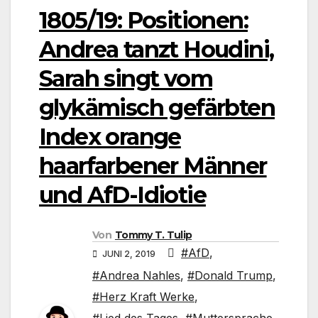
1805/19: Positionen:
Andrea tanzt Houdini,
Sarah singt vom
glykämisch gefärbten
Index orange
haarfarbener Männer
und AfD-Idiotie
Von
Tommy T. Tulip
#AfD
,
JUNI 2, 2019
#Andrea Nahles
,
#Donald Trump
,
#Herz Kraft Werke
,