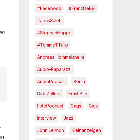
#Facebook
#FranzDeBÿl
#JensSaleh
en
#StephanHoppe
#TommyTTulip
Andreas Hommelsheim
Audio-Paparazzi
AudioPodcast
Berlin
Dirk Zöllner
Ernst Bier
FotoPodcast
Gags
Gigs
Interview
Jazz
n
John Lennon
Kleinanzeigen
en