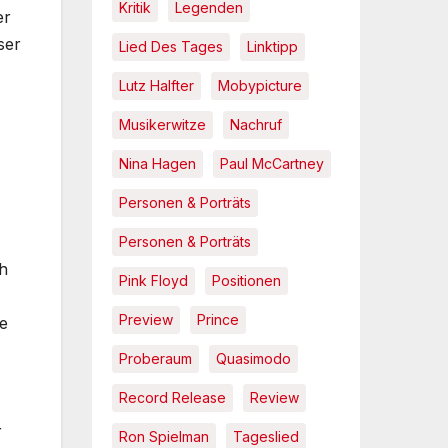
Kritik
Legenden
er
ser
Lied Des Tages
Linktipp
Lutz Halfter
Mobypicture
Musikerwitze
Nachruf
Nina Hagen
Paul McCartney
Personen & Porträts
Personen & Porträts
ch
Pink Floyd
Positionen
Preview
Prince
e
Proberaum
Quasimodo
Record Release
Review
r
Ron Spielman
Tageslied