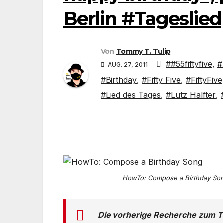
Berlin #Tageslied
Von
Tommy T. Tulip
##55fiftyfive
,
#
AUG. 27, 2011
#Birthday
,
#Fifty Five
,
#FiftyFive
#Lied des Tages
,
#Lutz Halfter
,
HowTo: Compose a Birthday So
Die vorherige Recherche zum 