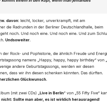
r kommt einem in den Kopf, wenn man jemandes
bzw. davon
: leicht, locker, unverkrampft, mit am
her die Radrunden in der Berliner Deutschlandhalle, beim
eht noch. Und noch eine. Und noch eine. Und zum Schlu
ch.
Undsoweiter
.
n der Rock- und Pophistorie, die ähnlich Freude und Energ
tstagssong namens „Happy, happy, happy birthday“ von 
ie wenige andere Geburtstagssongs, werden wir diesen
en, dass wir ihn diesen schenken könnten. Das dürften.
herzlichen Glückwunsch
.
lbum (mit zwei CDs) „
Live in Berlin
“ von „55 Fifty Five“ ka
nicht: Sollte man aber, es ist wirklich herausragend
!