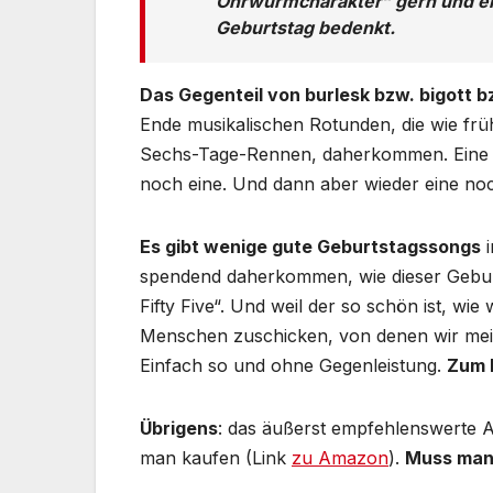
Ohrwurmcharakter“ gern und e
Geburtstag bedenkt.
Das Gegenteil von burlesk bzw. bigott 
Ende musikalischen Rotunden, die wie frü
Sechs-Tage-Rennen, daherkommen. Eine g
noch eine. Und dann aber wieder eine no
Es gibt wenige gute Geburtstagssongs
i
spendend daherkommen, wie dieser Gebur
Fifty Five“. Und weil der so schön ist, w
Menschen zuschicken, von denen wir mein
Einfach so und ohne Gegenleistung.
Zum 
Übrigens
: das äußerst empfehlenswerte A
man kaufen (Link
zu Amazon
).
Muss man 