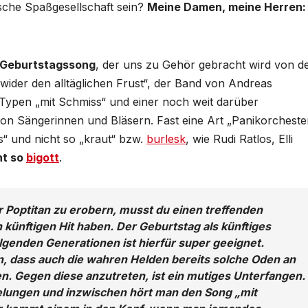
tsche Spaßgesellschaft sein?
Meine Damen, meine Herren:
e Geburtstagssong
, der uns zu Gehör gebracht wird von d
ider den alltäglichen Frust“, der Band von Andreas
Typen „mit Schmiss“ und einer noch weit darüber
n Sängerinnen und Bläsern. Fast eine Art „Panikorchester
s“ und nicht so „kraut“ bzw.
burlesk
, wie Rudi Ratlos, Elli
ht so
bigott
.
r Poptitan zu erobern, musst du einen treffenden
ünftigen Hit haben. Der Geburtstag als künftiges
enden Generationen ist hierfür super geeignet.
en, dass auch die wahren Helden bereits solche Oden an
n. Gegen diese anzutreten, ist ein mutiges Unterfangen.
s gelungen und inzwischen hört man den Song „mit