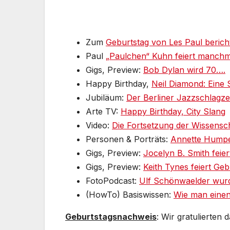
Zum
Geburtstag von Les Paul berich
Paul
„Paulchen“ Kuhn feiert manchm
Gigs, Preview:
Bob Dylan wird 70….
Happy Birthday,
Neil Diamond: Eine 
Jubiläum:
Der Berliner Jazzschlagze
Arte TV:
Happy Birthday, City Slang
Video:
Die Fortsetzung der Wissensch
Personen & Porträts:
Annette Hump
Gigs, Preview:
Jocelyn B. Smith feie
Gigs, Preview:
Keith Tynes feiert Ge
FotoPodcast:
Ulf Schönwaelder wurd
(HowTo) Basiswissen:
Wie man einen
Geburtstagsnachweis
: Wir gratulierten 