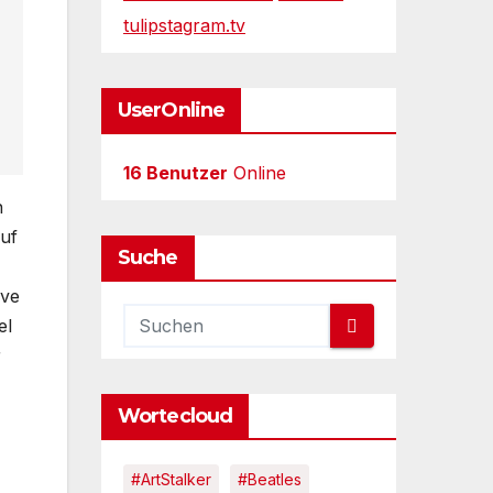
tulipstagram.tv
UserOnline
16 Benutzer
Online
n
auf
Suche
ive
el
r
Wortecloud
#ArtStalker
#Beatles