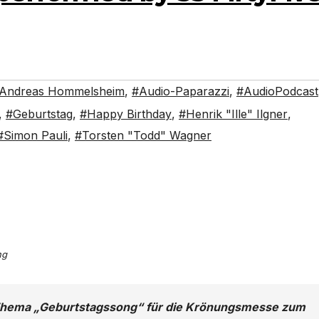
Andreas Hommelsheim
,
#Audio-Paparazzi
,
#AudioPodcast
,
#Geburtstag
,
#Happy Birthday
,
#Henrik "Ille" Ilgner
,
#Simon Pauli
,
#Torsten "Todd" Wagner
ng
Thema „Geburtstagssong“ für die Krönungsmesse zum