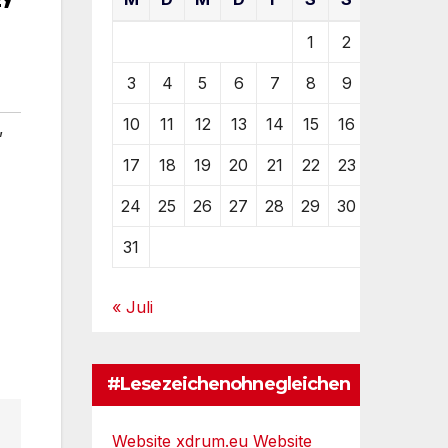
1
2
3
4
5
6
7
8
9
10
11
12
13
14
15
16
,
17
18
19
20
21
22
23
24
25
26
27
28
29
30
31
« Juli
#Lesezeichenohnegleichen
Website xdrum.eu
Website