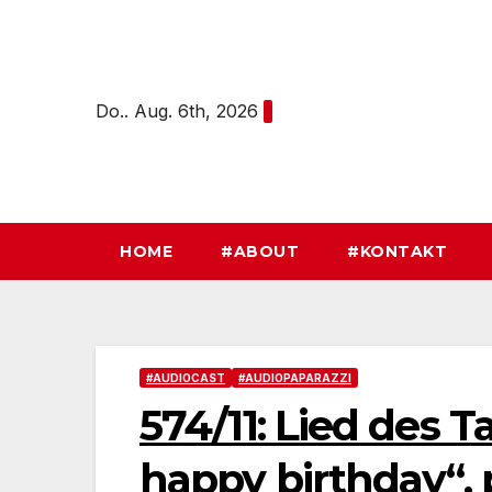
Zum
Inhalt
springen
Do.. Aug. 6th, 2026
HOME
#ABOUT
#KONTAKT
#AUDIOCAST
#AUDIOPAPARAZZI
574/11: Lied des T
happy birthday“, 