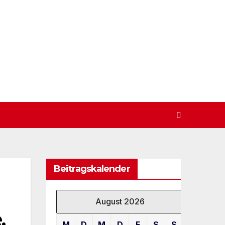
Beitragskalender
August 2026
,
M
D
M
D
F
S
S