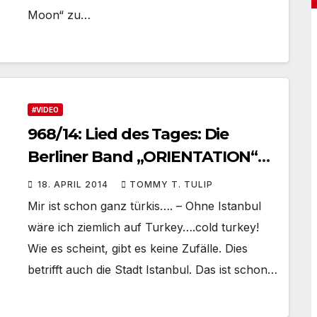
Moon“ zu…
#VIDEO
968/14: Lied des Tages: Die
Berliner Band „ORIENTATION“
und „9 in Istanbul, 8 in Berlin“
18. APRIL 2014
TOMMY T. TULIP
Mir ist schon ganz türkis…. – Ohne Istanbul
wäre ich ziemlich auf Turkey….cold turkey!
Wie es scheint, gibt es keine Zufälle. Dies
betrifft auch die Stadt Istanbul. Das ist schon…