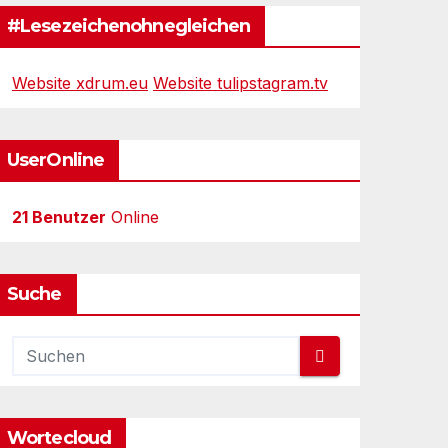
#Lesezeichenohnegleichen
Website xdrum.eu
Website tulipstagram.tv
UserOnline
21 Benutzer
Online
Suche
Wortecloud