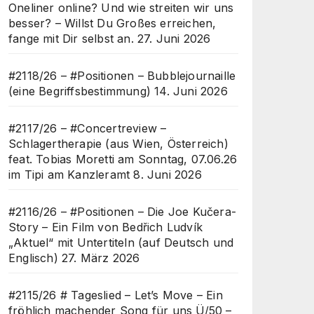
Oneliner online? Und wie streiten wir uns
besser? – Willst Du Großes erreichen,
fange mit Dir selbst an.
27. Juni 2026
#2118/26 – #Positionen – Bubblejournaille
(eine Begriffsbestimmung)
14. Juni 2026
#2117/26 – #Concertreview –
Schlagertherapie (aus Wien, Österreich)
feat. Tobias Moretti am Sonntag, 07.06.26
im Tipi am Kanzleramt
8. Juni 2026
#2116/26 – #Positionen – Die Joe Kučera-
Story – Ein Film von Bedřich Ludvík
„Aktuel“ mit Untertiteln (auf Deutsch und
Englisch)
27. März 2026
#2115/26 # Tageslied – Let’s Move – Ein
fröhlich machender Song für uns Ü/50 –