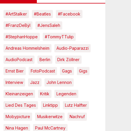
#ArtStalker
#Beatles
#Facebook
#FranzDeBÿl
#JensSaleh
#StephanHoppe
#TommyTTulip
Andreas Hommelsheim
Audio-Paparazzi
AudioPodcast
Berlin
Dirk Zöllner
Ernst Bier
FotoPodcast
Gags
Gigs
Interview
Jazz
John Lennon
Kleinanzeigen
Kritik
Legenden
Lied Des Tages
Linktipp
Lutz Halfter
Mobypicture
Musikerwitze
Nachruf
Nina Hagen
Paul McCartney