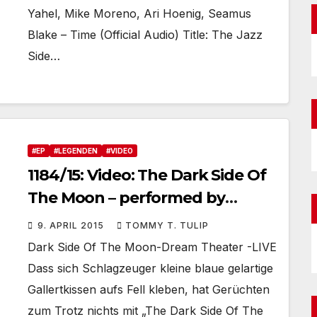
Yahel, Mike Moreno, Ari Hoenig, Seamus
Blake – Time (Official Audio) Title: The Jazz
Side…
#EP
#LEGENDEN
#VIDEO
1184/15: Video: The Dark Side Of
The Moon – performed by
Dream Theater
9. APRIL 2015
TOMMY T. TULIP
Dark Side Of The Moon-Dream Theater -LIVE
Dass sich Schlagzeuger kleine blaue gelartige
Gallertkissen aufs Fell kleben, hat Gerüchten
zum Trotz nichts mit „The Dark Side Of The