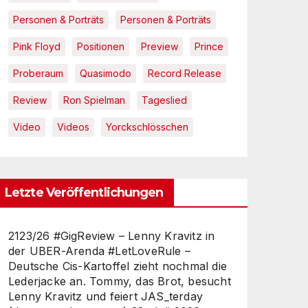
Personen & Porträts
Personen & Porträts
Pink Floyd
Positionen
Preview
Prince
Proberaum
Quasimodo
Record Release
Review
Ron Spielman
Tageslied
Video
Videos
Yorckschlösschen
Letzte Veröffentlichungen
2123/26 #GigReview – Lenny Kravitz in
der UBER-Arenda #LetLoveRule –
Deutsche Cis-Kartoffel zieht nochmal die
Lederjacke an. Tommy, das Brot, besucht
Lenny Kravitz und feiert JAS_terday