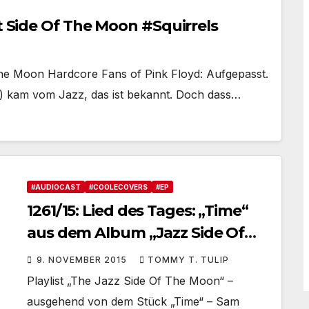
ht Side Of The Moon #Squirrels
The Moon Hardcore Fans of Pink Floyd: Aufgepasst.
b) kam vom Jazz, das ist bekannt. Doch dass…
#AUDIOCAST
#COOLECOVERS
#EP
1261/15: Lied des Tages: „Time“
aus dem Album „Jazz Side Of
The Moon“ #playlist
9. NOVEMBER 2015
TOMMY T. TULIP
Playlist „The Jazz Side Of The Moon“ –
ausgehend von dem Stück „Time“ – Sam