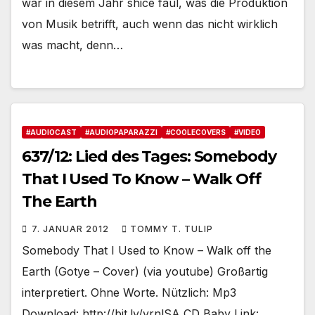
war in diesem Jahr shice faul, was die Produktion
von Musik betrifft, auch wenn das nicht wirklich
was macht, denn…
#AUDIOCAST
#AUDIOPAPARAZZI
#COOLECOVERS
#VIDEO
637/12: Lied des Tages: Somebody
That I Used To Know – Walk Off
The Earth
7. JANUAR 2012
TOMMY T. TULIP
Somebody That I Used to Know – Walk off the
Earth (Gotye – Cover) (via youtube) Großartig
interpretiert. Ohne Worte. Nützlich: Mp3
Download: http://bit.ly/yrnlSA CD Baby Link: