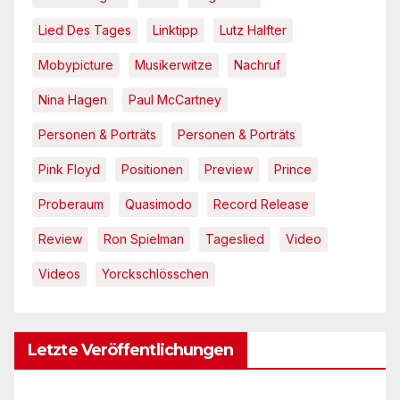
Lied Des Tages
Linktipp
Lutz Halfter
Mobypicture
Musikerwitze
Nachruf
Nina Hagen
Paul McCartney
Personen & Porträts
Personen & Porträts
Pink Floyd
Positionen
Preview
Prince
Proberaum
Quasimodo
Record Release
Review
Ron Spielman
Tageslied
Video
Videos
Yorckschlösschen
Letzte Veröffentlichungen