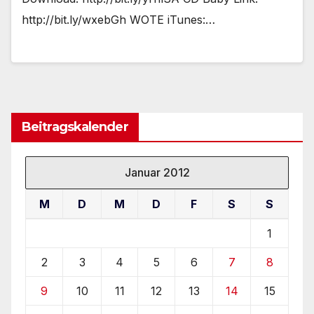
http://bit.ly/wxebGh WOTE iTunes:…
Beitragskalender
Januar 2012
M
D
M
D
F
S
S
1
2
3
4
5
6
7
8
9
10
11
12
13
14
15