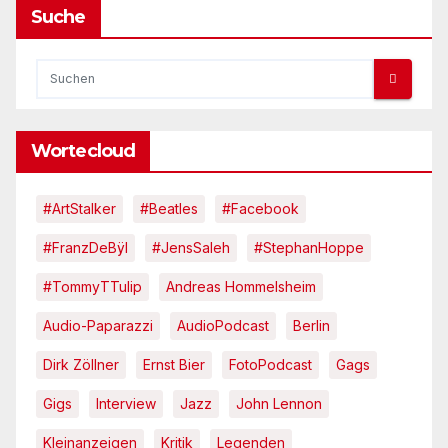
Suche
Wortecloud
#ArtStalker
#Beatles
#Facebook
#FranzDeBÿl
#JensSaleh
#StephanHoppe
#TommyTTulip
Andreas Hommelsheim
Audio-Paparazzi
AudioPodcast
Berlin
Dirk Zöllner
Ernst Bier
FotoPodcast
Gags
Gigs
Interview
Jazz
John Lennon
Kleinanzeigen
Kritik
Legenden