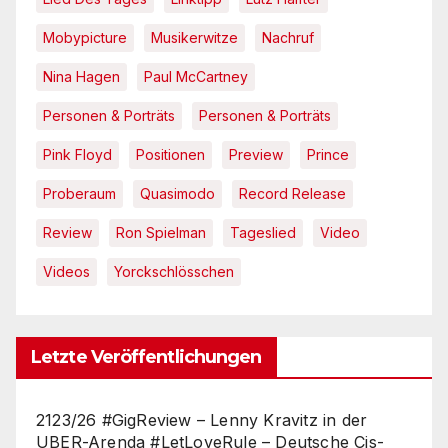
Mobypicture
Musikerwitze
Nachruf
Nina Hagen
Paul McCartney
Personen & Porträts
Personen & Porträts
Pink Floyd
Positionen
Preview
Prince
Proberaum
Quasimodo
Record Release
Review
Ron Spielman
Tageslied
Video
Videos
Yorckschlösschen
Letzte Veröffentlichungen
2123/26 #GigReview – Lenny Kravitz in der
UBER-Arenda #LetLoveRule – Deutsche Cis-