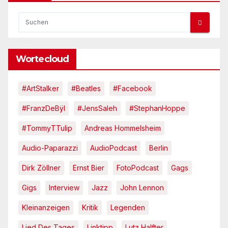
Wortecloud
#ArtStalker
#Beatles
#Facebook
#FranzDeBÿl
#JensSaleh
#StephanHoppe
#TommyTTulip
Andreas Hommelsheim
Audio-Paparazzi
AudioPodcast
Berlin
Dirk Zöllner
Ernst Bier
FotoPodcast
Gags
Gigs
Interview
Jazz
John Lennon
Kleinanzeigen
Kritik
Legenden
Lied Des Tages
Linktipp
Lutz Halfter