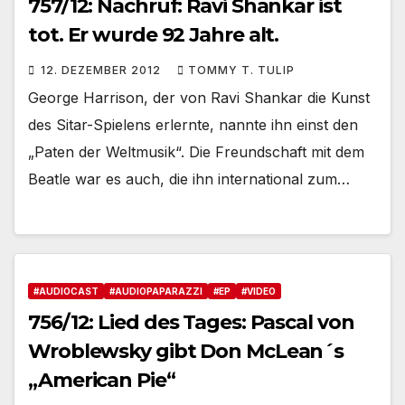
757/12: Nachruf: Ravi Shankar ist
tot. Er wurde 92 Jahre alt.
12. DEZEMBER 2012
TOMMY T. TULIP
George Harrison, der von Ravi Shankar die Kunst
des Sitar-Spielens erlernte, nannte ihn einst den
„Paten der Weltmusik“. Die Freundschaft mit dem
Beatle war es auch, die ihn international zum…
#AUDIOCAST
#AUDIOPAPARAZZI
#EP
#VIDEO
756/12: Lied des Tages: Pascal von
Wroblewsky gibt Don McLean´s
„American Pie“