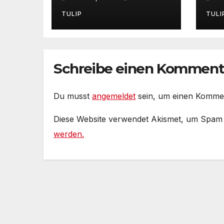
Ein Film von
Ge
Bedřich Ludvík
Ma
TULIP
TULI
„Aktuel“ mit
#P
Untertiteln (auf
Deutsch und
Englisch)
Schreibe einen Komment
Du musst
angemeldet
sein, um einen Komme
Diese Website verwendet Akismet, um Spam
werden.