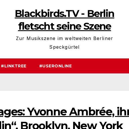
Blackbirds.TV - Berlin
fletscht seine Szene
Zur Musikszene im weltweiten Berliner
Speckgürtel
#LINKTREE
#USERONLINE
Tages: Yvonne Ambrée, ih
lin“, Brooklyn, New York