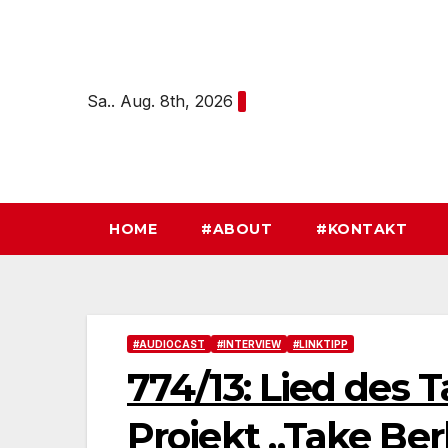
Zum
Inhalt
springen
Sa.. Aug. 8th, 2026
HOME
#ABOUT
#KONTAKT
#AUDIOCAST
#INTERVIEW
#LINKTIPP
774/13: Lied des 
Projekt „Take Ber