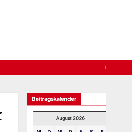
Beitragskalender
r
August 2026
M
D
M
D
F
S
S