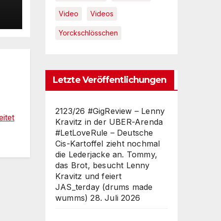
–
t
Video
Videos
Yorckschlösschen
Letzte Veröffentlichungen
2123/26 #GigReview – Lenny
itet
Kravitz in der UBER-Arenda
#LetLoveRule – Deutsche
Cis-Kartoffel zieht nochmal
die Lederjacke an. Tommy,
das Brot, besucht Lenny
Kravitz und feiert
JAS_terday (drums made
wumms)
28. Juli 2026