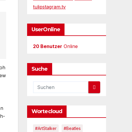
tulipstagram.tv
UserOnline
20 Benutzer
Online
 oh
Suche
iew
en
Wortecloud
ch-
#ArtStalker
#Beatles