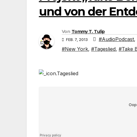
und von der Entd
Von
Tommy T. Tulip
#AudioPodcast
,
FEB. 7, 2013
#New York
,
#Tageslied
,
#Take B