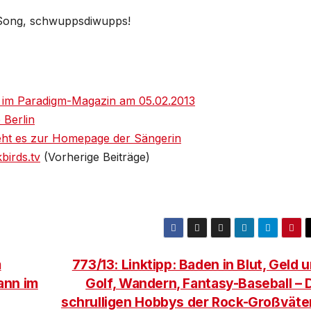
er Song, schwuppsdiwupps!
 im Paradigm-Magazin am 05.02.2013
 Berlin
eht es zur Homepage der Sängerin
birds.tv
(Vorherige Beiträge)
m
773/13: Linktipp: Baden in Blut, Geld 
ann im
Golf, Wandern, Fantasy-Baseball – 
schrulligen Hobbys der Rock-Großväte