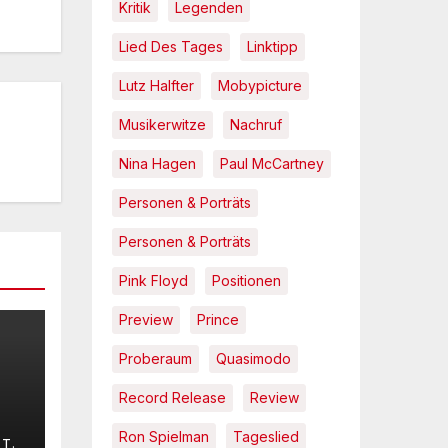
Kritik
Legenden
Lied Des Tages
Linktipp
Lutz Halfter
Mobypicture
Musikerwitze
Nachruf
Nina Hagen
Paul McCartney
Personen & Porträts
Personen & Porträts
Pink Floyd
Positionen
Preview
Prince
Proberaum
Quasimodo
Record Release
Review
t
Ron Spielman
Tageslied
T.