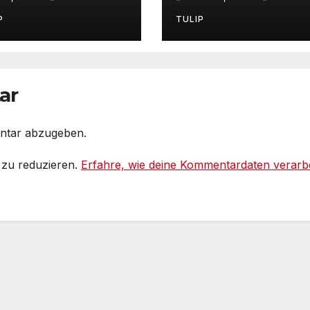
spräch mit
Roberto Blanco 
rkus Reuter
Nie die Heiterkei
P
TULIP
odcast
verlieren
ar
ntar abzugeben.
 zu reduzieren.
Erfahre, wie deine Kommentardaten verarbe