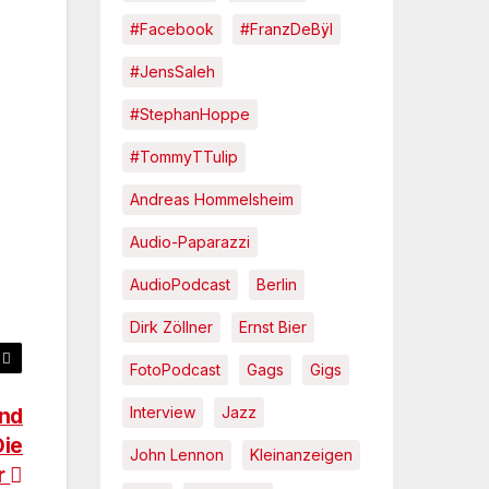
#Facebook
#FranzDeBÿl
#JensSaleh
#StephanHoppe
#TommyTTulip
Andreas Hommelsheim
Audio-Paparazzi
AudioPodcast
Berlin
Dirk Zöllner
Ernst Bier
FotoPodcast
Gags
Gigs
und
Interview
Jazz
Die
John Lennon
Kleinanzeigen
r