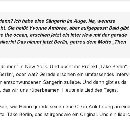
denn? Ich habe eine Sängerin im Auge. Na, wennse
ht. Sie heißt Yvonne Ambrée, aber aufgepasst: Bald gibt
 the ocean, erschien jetzt ein Interview mit der gerade
ikerin! Das nimmt jetzt Berlin, getreu dem Motto „Then
 „drüben“ in New York. Und pusht ihr Projekt „Take Berlin“,
d Berlin“, oder wat? Gerade erschien ein umfassendes Interv
zur entschwundenen Sängerin zuliebe. Und dann gibt es da
, das wir uns rüberbeamen. Heute als Lied des Tages.
rüßen, wie Heino gerade seine neue CD in Anlehnung an ein
 Take Berlin, das ist irgendwie ein Original. Und ein liebli