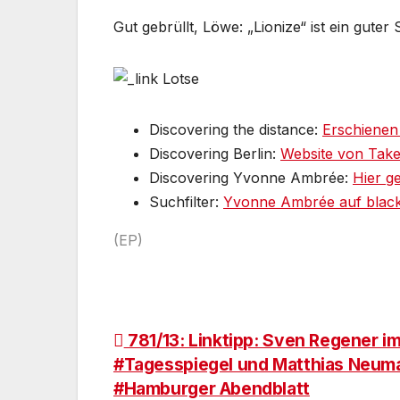
Gut gebrüllt, Löwe: „Lionize“ ist ein gut
Discovering the distance:
Erschienen
Discovering Berlin:
Website von Take
Discovering Yvonne Ambrée:
Hier g
Suchfilter:
Yvonne Ambrée auf black
(EP)
Beitragsnavigation
781/13: Linktipp: Sven Regener i
#Tagesspiegel und Matthias Neum
#Hamburger Abendblatt