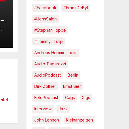
#Facebook
#FranzDeBÿl
e
#JensSaleh
s
.
#StephanHoppe
a
#TommyTTulip
6°
Andreas Hommelsheim
ch
ed
Audio-Paparazzi
AudioPodcast
Berlin
Dirk Zöllner
Ernst Bier
FotoPodcast
Gags
Gigs
itet
Interview
Jazz
John Lennon
Kleinanzeigen