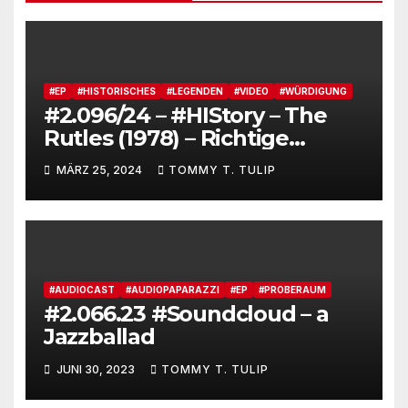
#EP
#HISTORISCHES
#LEGENDEN
#VIDEO
#WÜRDIGUNG
#2.096/24 – #HIStory – The
Rutles (1978) – Richtige
Geschichtsschreibung
MÄRZ 25, 2024
TOMMY T. TULIP
#AUDIOCAST
#AUDIOPAPARAZZI
#EP
#PROBERAUM
#2.066.23 #Soundcloud – a
Jazzballad
JUNI 30, 2023
TOMMY T. TULIP