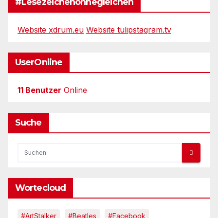
#Lesezeichenohnegleichen
Website xdrum.eu
Website tulipstagram.tv
UserOnline
11 Benutzer
Online
Suche
Wortecloud
#ArtStalker
#Beatles
#Facebook