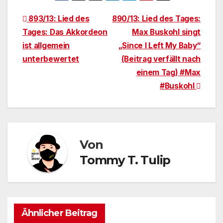
Beitragsnavigation
893/13: Lied des
890/13: Lied des Tages:
Tages: Das Akkordeon
Max Buskohl singt
ist allgemein
„Since I Left My Baby“
unterbewertet
(Beitrag verfällt nach
einem Tag) #Max
#Buskohl
Von
Tommy T. Tulip
Ähnlicher Beitrag