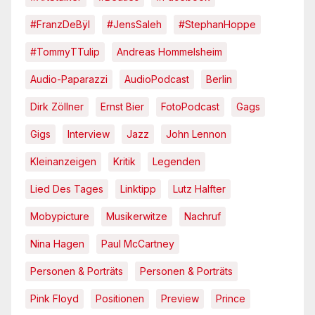
#FranzDeBÿl
#JensSaleh
#StephanHoppe
#TommyTTulip
Andreas Hommelsheim
Audio-Paparazzi
AudioPodcast
Berlin
Dirk Zöllner
Ernst Bier
FotoPodcast
Gags
Gigs
Interview
Jazz
John Lennon
Kleinanzeigen
Kritik
Legenden
Lied Des Tages
Linktipp
Lutz Halfter
Mobypicture
Musikerwitze
Nachruf
Nina Hagen
Paul McCartney
Personen & Porträts
Personen & Porträts
Pink Floyd
Positionen
Preview
Prince