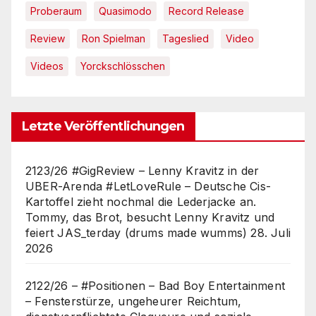
Proberaum
Quasimodo
Record Release
Review
Ron Spielman
Tageslied
Video
Videos
Yorckschlösschen
Letzte Veröffentlichungen
2123/26 #GigReview – Lenny Kravitz in der
UBER-Arenda #LetLoveRule – Deutsche Cis-
Kartoffel zieht nochmal die Lederjacke an.
Tommy, das Brot, besucht Lenny Kravitz und
feiert JAS_terday (drums made wumms)
28. Juli
2026
2122/26 – #Positionen – Bad Boy Entertainment
– Fensterstürze, ungeheurer Reichtum,