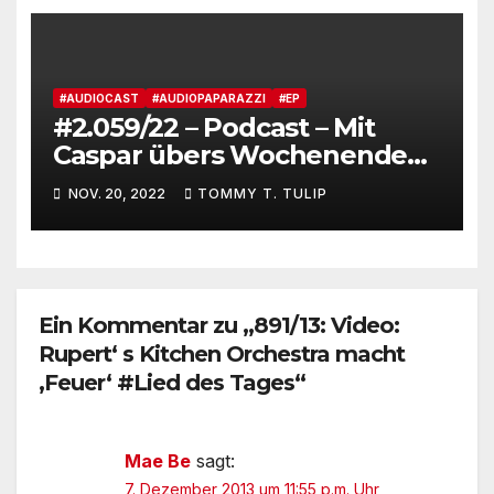
#AUDIOCAST
#AUDIOPAPARAZZI
#EP
#2.059/22 – Podcast – Mit
Caspar übers Wochenende
gepodcastet #netzgefischt –
NOV. 20, 2022
TOMMY T. TULIP
Hoch die Hände,
Wochenende.
Ein Kommentar zu „891/13: Video:
Rupert‘ s Kitchen Orchestra macht
‚Feuer‘ #Lied des Tages“
Mae Be
sagt:
7. Dezember 2013 um 11:55 p.m. Uhr