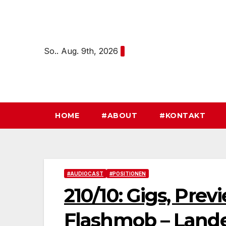
Zum
Inhalt
springen
So.. Aug. 9th, 2026
HOME
#ABOUT
#KONTAKT
#AUDIOCAST
#POSITIONEN
210/10: Gigs, Prev
Flashmob – Landes