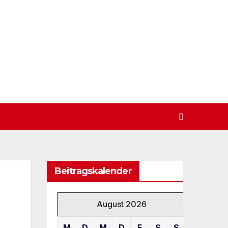
Beitragskalender
August 2026
M
D
M
D
F
S
S