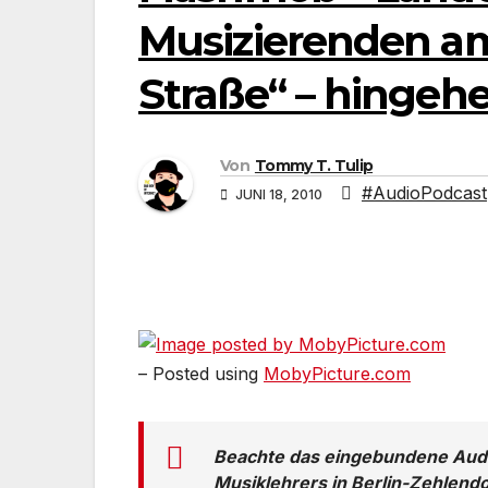
Musizierenden am 
Straße“ – hingehe
Von
Tommy T. Tulip
#AudioPodcast
JUNI 18, 2010
– Posted using
MobyPicture.com
Beachte das eingebundene Audio
Musiklehrers in Berlin-Zehlen