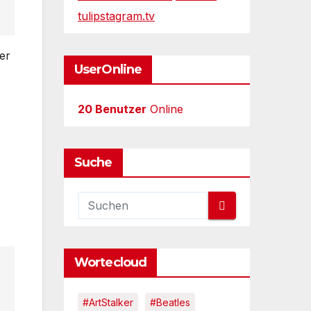
tulipstagram.tv
ser
UserOnline
20 Benutzer
Online
Suche
Wortecloud
#ArtStalker
#Beatles