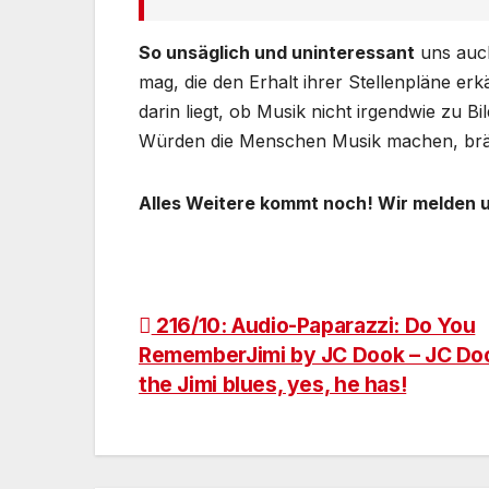
So unsäglich und uninteressant
uns auch
mag, die den Erhalt ihrer Stellenpläne erk
darin liegt, ob Musik nicht irgendwie zu B
Würden die Menschen Musik machen, bräu
Alles Weitere kommt noch! Wir melden 
Beitragsnavigation
216/10: Audio-Paparazzi: Do You
RememberJimi by JC Dook – JC Do
the Jimi blues, yes, he has!