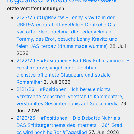
Yorckschlösschen
Videos
Letzte Veröffentlichungen
2123/26 #GigReview – Lenny Kravitz in der
UBER-Arenda #LetLoveRule – Deutsche Cis-
Kartoffel zieht nochmal die Lederjacke an.
Tommy, das Brot, besucht Lenny Kravitz und
feiert JAS_terday (drums made wumms)
28. Juli
2026
2122/26 – #Positionen – Bad Boy Entertainment –
Fensterstürze, ungeheurer Reichtum,
dienstverpflichtete Claqueure und soziale
Romantiker
2. Juli 2026
2121/26 – #Positionen – Ich bereue nichts –
Verstrahlte Menschen, verstrahlte Kommentare,
verstrahltes Gesamterlebnis auf Social media
29.
Juni 2026
2120/26 – #Positionen – Die Debatte Nuhr als
DAS Shitbürgerthema des Internets – 36° Grad,
es wird noch heißer #Tageslied
27. Juni 2026