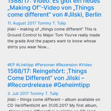
1588/17: Video: Es gibt ein neues
„Making Of“-Video von „Things
come different“ von #Jilski, Berlin
11. August 2017
Tommy T. Tulip
jilski – making of „things come different“ This is
Ground Control to Major Tom You’ve really made
the grade And the papers want to know whose
shirts you wear Now…
#EP
#Linktipp
#Personen
#Rezension
#Video
1568/17: Reingehört: ‚Things
Come Different“ von Jilski –
#Recordrelease #Geheimtipp
3. Juli 2017
Tommy T. Tulip
jilski – things come different – album available on
CD Veröffentlicht am 31.05.2017 My first album,