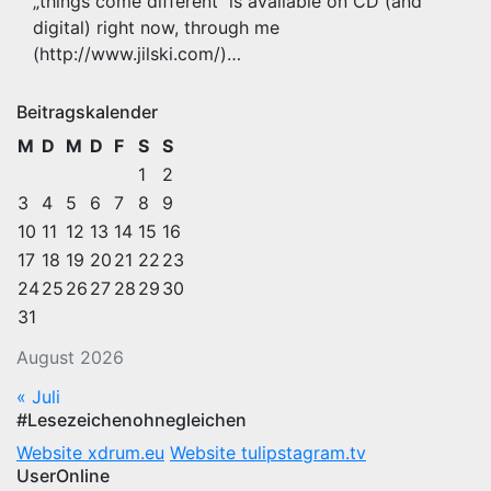
„things come different“ is available on CD (and
digital) right now, through me
(http://www.jilski.com/)…
Beitragskalender
M
D
M
D
F
S
S
1
2
3
4
5
6
7
8
9
10
11
12
13
14
15
16
17
18
19
20
21
22
23
24
25
26
27
28
29
30
31
August 2026
« Juli
#Lesezeichenohnegleichen
Website xdrum.eu
Website tulipstagram.tv
UserOnline