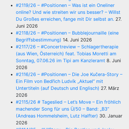
#2119/26 – #Positionen – Was ist ein Oneliner
online? Und wie streiten wir uns besser? – Willst
Du Großes erreichen, fange mit Dir selbst an.
27.
Juni 2026
#2118/26 – #Positionen – Bubblejournaille (eine
Begriffsbestimmung)
14. Juni 2026
#2117/26 – #Concertreview – Schlagertherapie
(aus Wien, Österreich) feat. Tobias Moretti am
Sonntag, 07.06.26 im Tipi am Kanzleramt
8. Juni
2026
#2116/26 – #Positionen – Die Joe Kučera-Story –
Ein Film von Bedřich Ludvík „Aktuel“ mit
Untertiteln (auf Deutsch und Englisch)
27. März
2026
#2115/26 # Tageslied – Let’s Move – Ein fröhlich
machender Song für uns Ü/50 – Band: „B3“
(Andreas Hommelsheim, Lutz Halfter)
30. Januar
2026