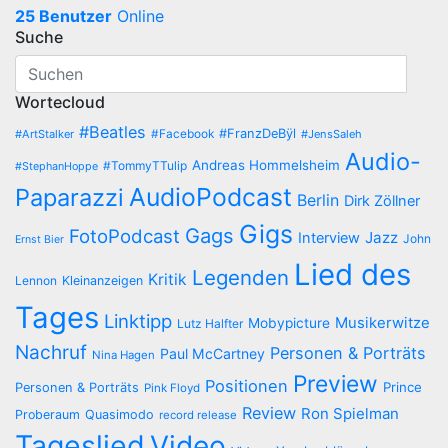
25 Benutzer
Online
Suche
Wortecloud
#Beatles
#Facebook
#FranzDeBÿl
#ArtStalker
#JensSaleh
Audio-
Andreas Hommelsheim
#TommyTTulip
#StephanHoppe
AudioPodcast
Paparazzi
Berlin
Dirk Zöllner
Gigs
Gags
FotoPodcast
Jazz
Interview
John
Ernst Bier
Lied des
Legenden
Kritik
Lennon
Kleinanzeigen
Tages
Linktipp
Musikerwitze
Mobypicture
Lutz Halfter
Nachruf
Personen & Porträts
Paul McCartney
Nina Hagen
Preview
Positionen
Prince
Personen & Porträts
Pink Floyd
Review
Ron Spielman
Proberaum
Quasimodo
record release
Tageslied
Video