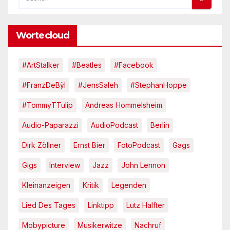
Wortecloud
#ArtStalker
#Beatles
#Facebook
#FranzDeBÿl
#JensSaleh
#StephanHoppe
#TommyTTulip
Andreas Hommelsheim
Audio-Paparazzi
AudioPodcast
Berlin
Dirk Zöllner
Ernst Bier
FotoPodcast
Gags
Gigs
Interview
Jazz
John Lennon
Kleinanzeigen
Kritik
Legenden
Lied Des Tages
Linktipp
Lutz Halfter
Mobypicture
Musikerwitze
Nachruf